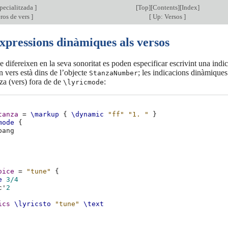
pecialitzada
]
[
Top
][
Contents
][
Index
]
ros de vers
]
[
Up: Versos
]
xpressions dinàmiques als versos
e difereixen en la seva sonoritat es poden especificar escrivint una ind
 vers està dins de l’objecte
; les indicacions dinàmiques
StanzaNumber
nza (vers) fora de de
:
\lyricmode
tanza
=
\markup
{
\dynamic
"ff"
"1. "
}
mode
{
oice
=
"tune"
{
e
3/4
c'
2
ics
\lyricsto
"tune"
\text