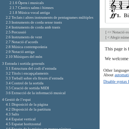
2.1.6 Òpera i musicals
2.1.7 Càntics salms i himnes
2.1.8 Música vocal antiga
2.2 Teclats i altres instruments de pentagrames múltiples
2.3 Instruments de corda sense trasts
2.4 Instruments de corda amb trasts
[
<< Notació es
2.5 Percussió
2.6 Instruments de vent
[
< Afegir núme
2.7 Notació d’acords
2.8 Música contemporània
This page is
2.9 Notació antiga
2.10 Músiques del món
We welcome y
3 Entrada i sortida generals
3.1 Estructura del codi d’entrada
Other language
3.2 Títols i encapçalaments
About
automati
3.3 Treball sobre els fitxers d’entrada
Disable syntax 
3.4 Control de la sortida
3.5 Creació de sortida MIDI
3.6 Extracció de la informació musical
4 Gestió de l’espai
4.1 Disposició de la pàgina
4.2 Disposició de la partitura
4.3 Salts
4.4 Espaiat vertical
4.5 Espaiat horitzontal
4.6 Encaix de la música en menys pàgines