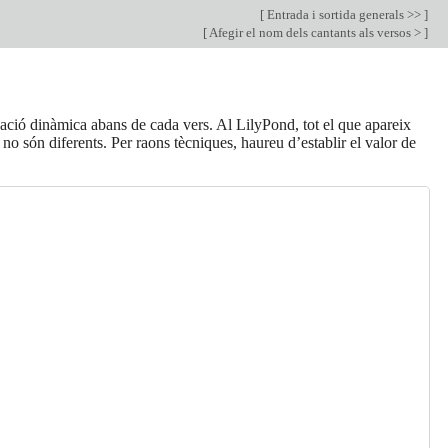
[
Entrada i sortida generals >>
]
[
Afegir el nom dels cantants als versos >
]
icació dinàmica abans de cada vers. Al LilyPond, tot el que apareix
 no són diferents. Per raons tècniques, haureu d’establir el valor de