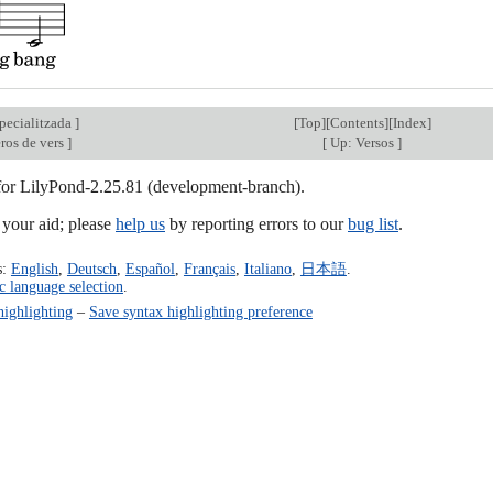
pecialitzada
]
[
Top
][
Contents
][
Index
]
ros de vers
]
[
Up: Versos
]
 for LilyPond-2.25.81 (development-branch).
our aid; please
help us
by reporting errors to our
bug list
.
s:
English
,
Deutsch
,
Español
,
Français
,
Italiano
,
日本語
.
c language selection
.
highlighting
–
Save syntax highlighting preference