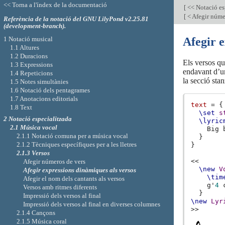
<< Torna a l'índex de la documentació
[
<< Notació es
[
< Afegir núme
Referència de la notació del GNU LilyPond v2.25.81
(development-branch).
1 Notació musical
Afegir e
1.1 Altures
1.2 Duracions
Els versos qu
1.3 Expressions
endavant d’un
1.4 Repeticions
la secció sta
1.5 Notes simultànies
1.6 Notació dels pentagrames
1.7 Anotacions editorials
text
=
{
1.8 Text
\set
s
2 Notació especialitzada
\lyric
2.1 Música vocal
Big
2.1.1 Notació comuna per a música vocal
}
2.1.2 Tècniques específiques per a les lletres
}
2.1.3 Versos
<<
Afegir números de vers
\new
V
Afegir expressions dinàmiques als versos
\tim
Afegir el nom dels cantants als versos
g'
4
Versos amb ritmes diferents
}
Impressió dels versos al final
\new
Lyr
Impressió dels versos al final en diverses columnes
>>
2.1.4 Cançons
2.1.5 Música coral