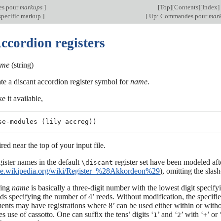
s pour
markups
]
[
Top
][
Contents
][
Index
]
specific markup
]
[
Up: Commandes pour
mar
ccordion registers
ame
(string)
te a discant accordion register symbol for
name
.
 it available,
ired near the top of your input file.
gister names in the default
register set have been modeled aft
\discant
/de.wikipedia.org/wiki/Register_%28Akkordeon%29
), omitting the slas
ring
name
is basically a three-digit number with the lowest digit specify
ds specifying the number of 4’ reeds. Without modification, the specifi
ents may have registrations where 8’ can be used either within or withou
es use of cassotto. One can suffix the tens’ digits ‘
’ and ‘
’ with ‘
’ or 
1
2
+