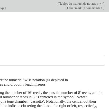
[
Tables du manuel de notation >>
]
kup
]
[
Other markup commands >
]
er the numeric Swiss notation (as depicted in
hes and dropping leading zeros.
ing the number of 16’ reeds, the tens the number of 8’ reeds, and the
ed number of reeds in 8’ is centered in the symbol. Newer
t a tone chamber, ‘cassotto’. Notationally, the central dot then
‘
’ to indicate clustering the dots at the right or left, respectively,
-