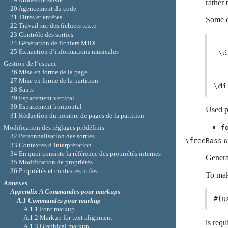
rather 
20 Agencement du code
21 Titres et entêtes
Some e
22 Travail sur des fichiers texte
23 Contrôle des sorties
24 Génération de fichiers MIDI
25 Extraction d’informations musicales
Gestion de l’espace
26 Mise en forme de la page
27 Mise en forme de la partition
28 Sauts
29 Espacement vertical
30 Espacement horizontal
Used p
31 Réduction du nombre de pages de la partition
f
Modification des réglages prédéfinis
32 Personnalisation des sorties
\freeBass
33 Contextes d’interprétation
34 En quoi consiste la référence des propriétés internes
Genera
35 Modification de propriétés
36 Propriétés et contextes utiles
To make
Annexes
Appendix A Commandes pour
markups
A.1 Commandes pour
markup
A.1.1 Font markup
A.1.2 Markup for text alignment
is requ
A.1.3 Graphical markup