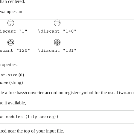
than centered.
xamples are
roperties:
(
)
ont-size
0
name
(string)
te a free bass/converter accordion register symbol for the usual two-re
 it available,
ired near the top of your input file.