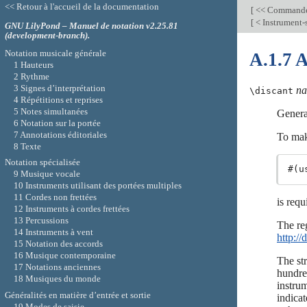
<< Retour à l'accueil de la documentation
[
<< Commande
[
< Instrument-
GNU LilyPond – Manuel de notation v2.25.81
(development-branch).
Notation musicale générale
A.1.7 A
1 Hauteurs
2 Rythme
3 Signes d’interprétation
n
\discant
4 Répétitions et reprises
5 Notes simultanées
Genera
6 Notation sur la portée
7 Annotations éditoriales
To make
8 Texte
Notation spécialisée
9 Musique vocale
10 Instruments utilisant des portées multiples
11 Cordes non frettées
is requ
12 Instruments à cordes frettées
13 Percussions
The re
14 Instruments à vent
http:/
15 Notation des accords
16 Musique contemporaine
The st
17 Notations anciennes
hundre
18 Musiques du monde
instrum
Généralités en matière d’entrée et sortie
indicat
19 Modes de saisie