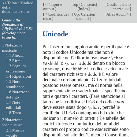
<< Torna all'indice
[
<< Input e
[
Top
][
Contents
]
[
Gestione dello
della
output
]
[
Index
]
spazio >>
]
documentazione
[
< Codifica del
[
Up: Caratteri
[
Alias ASCII >
]
testo
]
speciali
]
Guida alla
Notazione di
LilyPond v2.25.81
Unicode
(development-
branch).
1 Notazione
Per inserire un singolo carattere per il quale è
musicale
noto il codice Unicode ma che non è
1.1 Altezze
disponibile nell’editor in uso, usare
\char
1.2 Ritmi
o
dentro un blocco
##xhhhh
\char #dddd
1.3 Segni di
, dove
è il codice esadecimale
\markup
hhhh
espressione
del carattere richiesto e
è il valore
dddd
1.4 Ripetizioni
decimale corrispondente. Gli zero iniziali
1.5 Note
possono essere omessi, ma di norma nella
simultanee
rappresentazione esadecimale si specificano
1.6 Notazione
tutti e quattro i caratteri. (Fare attenzione al
del rigo
fatto che la codifica UTF-8 del codice
non
1.7 Note
deve essere usata dopo
, perché le
editoriali
\char
codifiche UTF-8 contengono bit extra che
1.8 Testo
indicano il numero di ottetti.) Le tabelle dei
2 Notazione
codici Unicode e un indice dei nomi dei
specialistica
caratteri col proprio codice esadecimale sono
2.1 Musica
disponibili sul sito dell’Unicode Consortium,
vocale