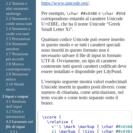
https://www.unicode.org/
.
2.2 Tastiera e
altri strumenti
Per esempio,
e
multirigo
\char ##x03BE
\char #958
corrispondono entambi al carattere Unicode
2.3 Strumenti a
corde senza tasti
U+03BE, che ha il nome Unicode “Greek
2.4 Strumenti a
Small Letter Xi”.
corde con tasti
2.5 Percussioni
Qualsiasi codice Unicode può essere inserito
2.6 Strumenti
in questo modo e se tutti i caratteri speciali
aerofoni
sono inseriti in questo formato non è
2.7 Notazione
necessario salvare il file di input in formato
per accordi
UTF-8. Ovviamente, un tipo di carattere
2.8 Musica
contenente tutti questi caratteri codificati deve
contemporanea
essere installato e disponibile per LilyPond.
2.9 Notazione
antica
L’esempio seguente mostra valori esadecimali
2.10 World
Unicode inseriti in quattro posti diversi: come
music
numero di chiamata, come articolazione, nel
3 Input e output
testo vocale e come testo separato sotto il
3.1 Struttura
brano:
dell’input
3.2 Titoli e
intestazioni
\score
{
3.3 Lavorare coi
\relative
{
c''
1
\mark
\markup
{
\char
#
#x03A8
file di input
c
1
_\markup
{
\tiny
{
\char
#
#x03B1
3.3.1