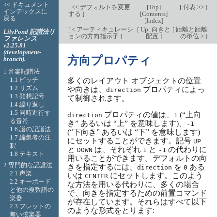
<< ドキュメント
[
<< デフォルトを変更
[
Top
]
[
付表 >>
]
インデックスに
する
]
[
Contents
]
戻る
[
Index
]
[
< アーティキュレーシ
[
Up: 向きと
[
距離と距離
LilyPond 記譜法リ
ョンの方向指示子
]
配置
]
の単位 >
]
ファレンス
v2.25.81
(development-
方向プロパティ
branch).
1 音楽記譜法
1.1 ピッチ
多くのレイアウト オブジェクトの位置
1.2 リズム
や向きは、
プロパティによっ
direction
1.3 発想記号
て制御されます。
1.4 繰り返し
1.5 同時進行す
プロパティの値は、
(“上向
direction
1
る音符
き” あるいは “上” を意味します)、
-1
1.6 譜の記譜法
(“下向き” あるいは “下” を意味します)
1.7 編集者の注
にセットすることができます。記号
UP
釈
と
は、それぞれ
と
の代わりに
DOWN
1
-1
1.8 テキスト
用いることができます。デフォルトの向
2 専門的な記譜法
きを指定するには、
を
ある
direction
0
2.1 声楽
いは
にセットします。このよう
CENTER
2.2 キーボード
な方法を用いる代わりに、多くの場合
と他の複数譜の
で、向きを指定するための前置コマンド
楽器
が存在しています。それらはすべて以下
2.3 フレットの
のような形式をとります:
無い弦楽器