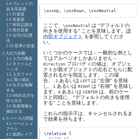
2.4 フレットの
ある弦楽器
\
xxx
Up, \
xxx
Down, \
xxx
2.5 打楽器
2.6 管楽器
2.7 和音記譜法
ここで、
は “デフォルトの
\
xxx
Neutral
2.8 現代音楽
向きを使用する” ことを意味します。
譜
2.9 古代の記譜
内部オブジェクト
を参照してくださ
法
い。
2.10 世界の音楽
いくつかのケースでは – 一般的な例とし
3 入出力全般
てはアルペジオしかありません –
3.1 入力の構造
プロパティの値は、オブジェ
3.2 タイトルと
direction
ヘッダ
クトが親オブジェクトの左右どちらに配
3.3 入力ファイ
置されるかを指定します。 この場
ルに取り組む
合、
あるいは
は “左側” を意味
-1
LEFT
3.4 出力を制御
し、
あるいは
は “右側” を意味し
1
RIGHT
する
ます。
あるいは
は、前のケー
0
CENTER
3.5 MIDI 出力を
スと同様に、“デフォルトの向きを使用
作り出す
する” ことを意味します。
3.6 音楽情報を
抽出する
これらの指示子は、キャンセルされるま
4 スペースの問題
で効果を持ちます。
4.1 ページ レイ
アウト
\relative
{
4.2 楽譜レイア
c''
2
(
c
)