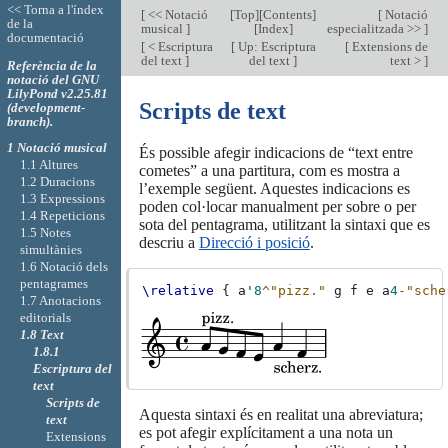
<< Torna a l'índex
[
<< Notació
[
Top
][
Contents
]
[
Notació
de la
musical
]
[
Index
]
especialitzada >>
]
documentació
[
< Escriptura
[
Up: Escriptura
[
Extensions de
del text
]
del text
]
text >
]
Referència de la
notació del GNU
LilyPond v2.25.81
Scripts de text
(development-
branch).
1 Notació musical
És possible afegir indicacions de “text entre
1.1 Altures
cometes” a una partitura, com es mostra a
1.2 Duracions
l’exemple següent. Aquestes indicacions es
1.3 Expressions
poden col·locar manualment per sobre o per
1.4 Repeticions
sota del pentagrama, utilitzant la sintaxi que es
1.5 Notes
descriu a
Direcció i posició
.
simultànies
1.6 Notació dels
pentagrames
\relative
{
a'
8
^"pizz."
g
f
e
a
4
-"sche
1.7 Anotacions
editorials
1.8 Text
1.8.1
Escriptura del
text
Scripts de
Aquesta sintaxi és en realitat una abreviatura;
text
es pot afegir explícitament a una nota un
Extensions