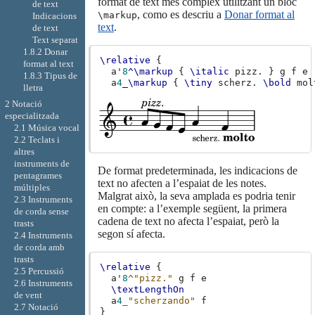
format de text més complex utilitzant un bloc
de text
, como es descriu a
Donar format al
\markup
Indicacions
text
.
de text
Text separat
1.8.2 Donar
\relative
{
format al text
a'
8
^\markup
{
\italic
pizz
.
}
g
f
e
1.8.3 Tipus de
a
4
_\markup
{
\tiny
scherz
.
\bold
mol
lletra
2 Notació
especialitzada
2.1 Música vocal
2.2 Teclats i
altres
instruments de
De format predeterminada, les indicacions de
pentagrames
text no afecten a l’espaiat de les notes.
múltiples
Malgrat això, la seva amplada es podria tenir
2.3 Instruments
en compte: a l’exemple següent, la primera
de corda sense
cadena de text no afecta l’espaiat, però la
trasts
segon sí afecta.
2.4 Instruments
de corda amb
trasts
\relative
{
2.5 Percussió
a'
8
^"pizz."
g
f
e
2.6 Instruments
\textLengthOn
de vent
a
4
_"scherzando"
f
2.7 Notació
}