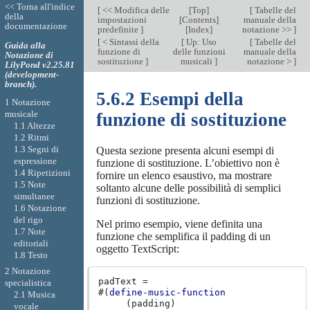
<< Torna all'indice
[
<< Modifica delle
[
Top
]
[
Tabelle del
della
impostazioni
[
Contents
]
manuale della
documentazione
predefinite
]
[
Index
]
notazione >>
]
[
< Sintassi della
[
Up: Uso
[
Tabelle del
Guida alla
funzione di
delle funzioni
manuale della
Notazione di
sostituzione
]
musicali
]
notazione >
]
LilyPond v2.25.81
(development-
branch).
5.6.2 Esempi della
1 Notazione
musicale
funzione di sostituzione
1.1 Altezze
1.2 Ritmi
1.3 Segni di
Questa sezione presenta alcuni esempi di
espressione
funzione di sostituzione. L’obiettivo non è
1.4 Ripetizioni
fornire un elenco esaustivo, ma mostrare
1.5 Note
soltanto alcune delle possibilità di semplici
simultanee
funzioni di sostituzione.
1.6 Notazione
del rigo
Nel primo esempio, viene definita una
1.7 Note
funzione che semplifica il padding di un
editoriali
oggetto TextScript:
1.8 Testo
2 Notazione
padText
=
specialistica
#(
define-music-function
2.1 Musica
(
padding
)
vocale