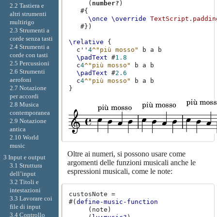
(
number?
)
2.2 Tastiera e
#{
altri strumenti
\once
\override
TextScript
.
paddin
multirigo
#})
2.3 Strumenti a
corde senza tasti
\relative
{
2.4 Strumenti a
c''
4
^"più mosso"
b
a
b
corde con tasti
\padText
#
1.8
2.5 Percussioni
c
4
^"più mosso"
b
a
b
2.6 Strumenti
\padText
#
2.6
aerofoni
c
4
^"più mosso"
b
a
b
2.7 Notazione
}
per accordi
2.8 Musica
contemporanea
2.9 Notazione
antica
2.10 World
music
Oltre ai numeri, si possono usare come
3 Input e output
argomenti delle funzioni musicali anche le
3.1 Struttura
espressioni musicali, come le note:
dell’input
3.2 Titoli e
intestazioni
custosNote
=
3.3 Lavorare coi
#(
define-music-function
file di input
(
note
)
3.4 Controllo