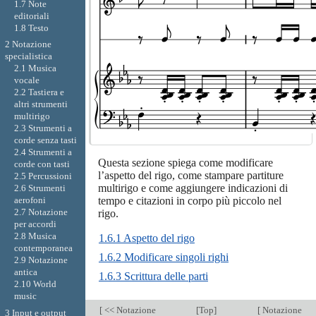
1.7 Note
editoriali
1.8 Testo
2 Notazione
specialistica
2.1 Musica
vocale
2.2 Tastiera e
altri strumenti
multirigo
2.3 Strumenti a
corde senza tasti
2.4 Strumenti a
Questa sezione spiega come modificare
corde con tasti
l’aspetto del rigo, come stampare partiture
2.5 Percussioni
multirigo e come aggiungere indicazioni di
2.6 Strumenti
tempo e citazioni in corpo più piccolo nel
aerofoni
2.7 Notazione
rigo.
per accordi
2.8 Musica
1.6.1 Aspetto del rigo
contemporanea
1.6.2 Modificare singoli righi
2.9 Notazione
antica
1.6.3 Scrittura delle parti
2.10 World
music
[
<< Notazione
[
Top
]
[
Notazione
3 Input e output