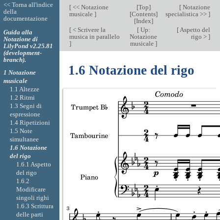
<< Torna all'indice
[
<< Notazione
[
Top
]
[
Notazione
della
musicale
]
[
Contents
]
specialistica >>
]
documentazione
[
Index
]
[
< Scrivere la
[
Up:
[
Aspetto del
Guida alla
musica in parallelo
Notazione
rigo >
]
Notazione di
]
musicale
]
LilyPond v2.25.81
(development-
branch).
1.6 Notazione del rigo
1 Notazione
musicale
1.1 Altezze
1.2 Ritmi
1.3 Segni di
espressione
1.4 Ripetizioni
1.5 Note
simultanee
1.6 Notazione
del rigo
1.6.1 Aspetto
del rigo
1.6.2
Modificare
singoli righi
1.6.3 Scrittura
delle parti