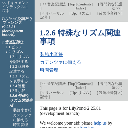
<< ドキュメント
[
<< 音楽記譜法
[
Top
][
Contents
]
[
専門的な記譜
インデックスに
]
[
Index
]
法 >>
]
戻る
[
< リハーサル
[
Up: リズム
]
[
装飾小音符 >
]
記号
]
LilyPond 記譜法リ
ファレンス
v2.25.81
(development-
1.2.6 特殊なリズム関連
branch).
事項
1 音楽記譜法
1.1 ピッチ
1.2 リズム
装飾小音符
1.2.1 リズム
を記述する
カデンツァに揃える
1.2.2 休符を
時間管理
記述する
1.2.3 リズム
を表示する
[
<< 音楽記譜法
[
Top
][
Contents
]
[
専門的な記譜
1.2.4 連桁
]
[
Index
]
法 >>
]
1.2.5 小節
[
< リハーサル
[
Up: リズム
]
[
装飾小音符 >
]
1.2.6 特殊な
記号
]
リズム関連事
項
This page is for LilyPond-2.25.81
装飾小音符
(development-branch).
カデンツァ
に揃える
We welcome your aid; please
help us
by
時間管理