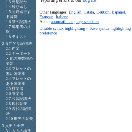
reporting errors to our
bug list
.
1.3 発想記号
1.4 繰り返し
1.5 同時進行す
Other languages:
English
,
Català
,
Deutsch
,
Español
,
る音符
Français
,
Italiano
.
About
automatic language selection
.
1.6 譜の記譜法
1.7 編集者の注
Disable syntax highlighting
–
Save syntax highlighting
釈
preference
1.8 テキスト
2 専門的な記譜法
2.1 声楽
2.2 キーボード
と他の複数譜の
楽器
2.3 フレットの
無い弦楽器
2.4 フレットの
ある弦楽器
2.5 打楽器
2.6 管楽器
2.7 和音記譜法
2.8 現代音楽
2.9 古代の記譜
法
2.10 世界の音楽
3 入出力全般
3.1 入力の構造