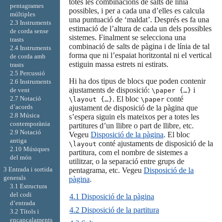
totes les combinacions de salts de línia
pentagrames
possibles, i per a cada una d’elles es calcula
múltiples
una puntuació de ‘maldat’. Després es fa una
2.3 Instruments
estimació de l’altura de cada un dels possibles
de corda sense
sistemes. Finalment se selecciona una
trasts
combinació de salts de pàgina i de línia de tal
2.4 Instruments
forma que ni l’espaiat horitzontal ni el vertical
de corda amb
estiguin massa estrets ni estirats.
trasts
2.5 Percussió
Hi ha dos tipus de blocs que poden contenir
2.6 Instruments
ajustaments de disposició:
i
de vent
\paper {…}
. El bloc
conté
2.7 Notació
\layout {…}
\paper
d’acords
ajustament de disposició de la pàgina que
2.8 Música
s’espera siguin els mateixos per a totes les
contemporània
partitures d’un llibre o part de llibre, etc.
2.9 Notació
Vegeu
Disposició de la pàgina
. El bloc
antiga
conté ajustaments de disposició de la
\layout
2.10 Músiques
partitura, com el nombre de sistemes a
del món
utilitzar, o la separació entre grups de
3 Entrada i sortida
pentagrama, etc. Vegeu
Disposició de la
generals
pàgina
.
3.1 Estructura
del codi
4.1 Disposició de la pàgina
d’entrada
4.2 Disposició de la partitura
3.2 Títols i
encapçalaments