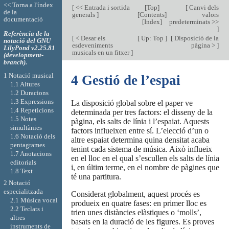
<< Torna a l'índex
[
<< Entrada i sortida
[
Top
]
[
Canvi dels
de la
generals
]
[
Contents
]
valors
documentació
[
Index
]
predeterminats >>
]
Referència de la
[
< Desar els
[
Up: Top
]
[
Disposició de la
notació del GNU
esdeveniments
pàgina >
]
LilyPond v2.25.81
musicals en un fitxer
]
(development-
branch).
1 Notació musical
4 Gestió de l’espai
1.1 Altures
1.2 Duracions
1.3 Expressions
La disposició global sobre el paper ve
1.4 Repeticions
determinada per tres factors: el disseny de la
1.5 Notes
pàgina, els salts de línia i l’espaiat. Aquests
simultànies
factors influeixen entre sí. L’elecció d’un o
1.6 Notació dels
altre espaiat determina quina densitat acaba
pentagrames
tenint cada sistema de música. Això influeix
1.7 Anotacions
en el lloc en el qual s’escullen els salts de línia
editorials
i, en últim terme, en el nombre de pàgines que
1.8 Text
té una partitura.
2 Notació
especialitzada
Considerat globalment, aquest procés es
2.1 Música vocal
produeix en quatre fases: en primer lloc es
2.2 Teclats i
trien unes distàncies elàstiques o ‘molls’,
altres
basats en la duració de les figures. Es proves
instruments de