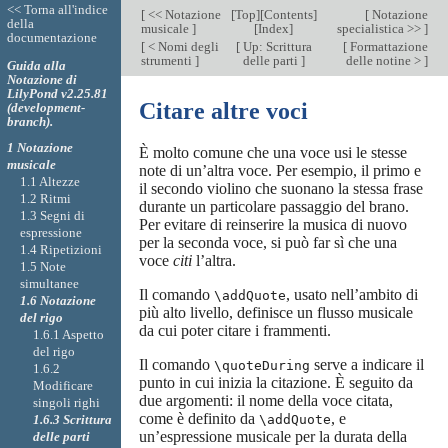
<< Torna all'indice
[
<< Notazione
[
Top
][
Contents
]
[
Notazione
della
musicale
]
[
Index
]
specialistica >>
]
documentazione
[
< Nomi degli
[
Up: Scrittura
[
Formattazione
strumenti
]
delle parti
]
delle notine >
]
Guida alla
Notazione di
LilyPond v2.25.81
Citare altre voci
(development-
branch).
1 Notazione
È molto comune che una voce usi le stesse
musicale
note di un’altra voce. Per esempio, il primo e
1.1 Altezze
il secondo violino che suonano la stessa frase
1.2 Ritmi
durante un particolare passaggio del brano.
1.3 Segni di
Per evitare di reinserire la musica di nuovo
espressione
per la seconda voce, si può far sì che una
1.4 Ripetizioni
voce
citi
l’altra.
1.5 Note
simultanee
Il comando
, usato nell’ambito di
\addQuote
1.6 Notazione
più alto livello, definisce un flusso musicale
del rigo
da cui poter citare i frammenti.
1.6.1 Aspetto
del rigo
Il comando
serve a indicare il
\quoteDuring
1.6.2
punto in cui inizia la citazione. È seguito da
Modificare
due argomenti: il nome della voce citata,
singoli righi
come è definito da
, e
1.6.3 Scrittura
\addQuote
un’espressione musicale per la durata della
delle parti