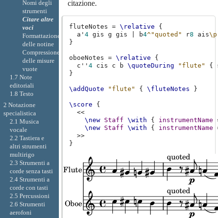
Nomi degli
citazione.
strumenti
Citare altre
fluteNotes
=
\relative
{
voci
a'
4
gis
g
gis
|
b
4
^"quoted"
r
8
ais
\p
Formattazione
}
delle notine
Compressione
oboeNotes
=
\relative
{
delle misure
c''
4
cis
c
b
\quoteDuring
"flute"
{
vuote
}
1.7 Note
editoriali
\addQuote
"flute"
{
\fluteNotes
}
1.8 Testo
\score
{
2 Notazione
<<
specialistica
\new
Staff
\with
{
instrumentName
2.1 Musica
\new
Staff
\with
{
instrumentName
vocale
>>
2.2 Tastiera e
}
altri strumenti
multirigo
2.3 Strumenti a
corde senza tasti
2.4 Strumenti a
corde con tasti
2.5 Percussioni
2.6 Strumenti
aerofoni