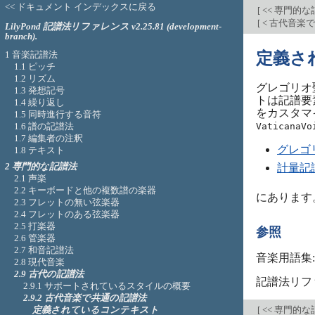
<< ドキュメント インデックスに戻る
[
<< 専門的
[
< 古代音楽
LilyPond 記譜法リファレンス v2.25.81 (development-
branch).
1 音楽記譜法
定義さ
1.1 ピッチ
1.2 リズム
グレゴリオ聖
1.3 発想記号
トは記譜要
1.4 繰り返し
をカスタマ
1.5 同時進行する音符
1.6 譜の記譜法
VaticanaVo
1.7 編集者の注釈
グレゴ
1.8 テキスト
2 専門的な記譜法
計量記
2.1 声楽
2.2 キーボードと他の複数譜の楽器
にあります
2.3 フレットの無い弦楽器
2.4 フレットのある弦楽器
2.5 打楽器
参照
2.6 管楽器
2.7 和音記譜法
音楽用語集
2.8 現代音楽
2.9 古代の記譜法
記譜法リフ
2.9.1 サポートされているスタイルの概要
2.9.2 古代音楽で共通の記譜法
定義されているコンテキスト
[
<< 専門的