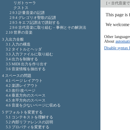
リガトゥーラ
[
< 古代音楽
クストス
2.9.3 計量音楽の記譜
This page is
2.9.4 グレゴリオ聖歌の記譜
2.9.5 キエフ記譜法で譜刻する
We welcome y
2.9.6 古代音楽に取り組む – 事例とその解決法
2.10 世界の音楽
Other language
3 入出力全般
About
automati
3.1 入力の構造
Disable syntax 
3.2 タイトルとヘッダ
3.3 入力ファイルに取り組む
3.4 出力を制御する
3.5 MIDI 出力を作り出す
3.6 音楽情報を抽出する
4 スペースの問題
4.1 ページ レイアウト
4.2 楽譜レイアウト
4.3 改行/改ページ
4.4 垂直方向のスペース
4.5 水平方向のスペース
4.6 音楽を少ないページに収める
5 デフォルトを変更する
5.1 コンテキストを理解する
5.2 内部リファレンスの説明
5.3 プロパティを変更する