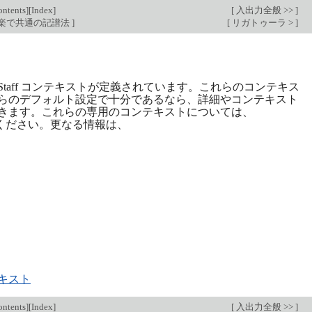
ntents
][
Index
]
[
入出力全般 >>
]
音楽で共通の記譜法
]
[
リガトゥーラ >
]
Staff コンテキストが定義されています。これらのコンテキス
らのデフォルト設定で十分であるなら、詳細やコンテキスト
きます。これらの専用のコンテキストについては、
ください。更なる情報は、
キスト
ntents
][
Index
]
[
入出力全般 >>
]