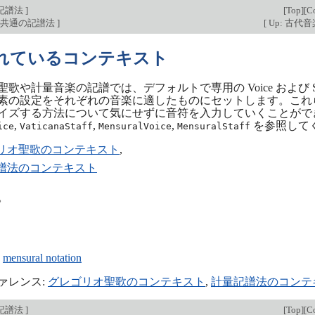
な記譜法
]
[
Top
][
Co
で共通の記譜法
]
[
Up: 古代
れているコンテキスト
歌や計量音楽の記譜では、デフォルトで専用の Voice および 
素の設定をそれぞれの音楽に適したものにセットします。これ
イズする方法について気にせずに音符を入力していくことがで
,
,
,
を参照して
ice
VaticanaStaff
MensuralVoice
MensuralStaff
リオ聖歌のコンテキスト
,
譜法のコンテキスト
。
:
mensural notation
ァレンス:
グレゴリオ聖歌のコンテキスト
,
計量記譜法のコンテ
な記譜法
]
[
Top
][
Co