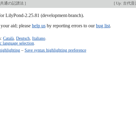
で共通の記譜法
]
[
Up: 古代
 for LilyPond-2.25.81 (development-branch).
our aid; please
help us
by reporting errors to our
bug list
.
s:
Català
,
Deutsch
,
Italiano
.
c language selection
.
highlighting
–
Save syntax highlighting preference