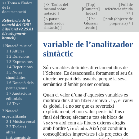
<< Torna a l'índex
[
<< Taules del
[
Top
]
[
Full de
de la
manual sobre
[
Contents
]
referència ràpida
documentació
notació
]
[
Index
]
>>
]
[
< parser
[
Up:
[
prob (objecte de
Referència de la
(analitzador
Glossari
propietats) >
]
notació del GNU
sintàctic)
]
tècnic
]
LilyPond v2.25.81
(development-
branch).
variable de l’analitzador
1 Notació musical
1.1 Altures
sintàctic
1.2 Duracions
1.3 Expressions
1.4 Repeticions
Són variables definides directament dins de
1.5 Notes
l’Scheme. Es desaconsella fortament el seu ús
simultànies
directe per part dels usuaris, perquè la seva
1.6 Notació dels
semàntica d’àmbit pot ser confusa.
pentagrames
1.7 Anotacions
Quan el valor d’una d’aquestes variables es
editorials
modifica dins d’un fitxer archivo
, el canvi
.ly
1.8 Text
és global, i a no ser que es reverteixi
2 Notació
explícitament, el nou valor persistirà fins el
especialitzada
final del fitxer, afectant a tots els blocs de
2.1 Música vocal
així com als fitxers externs afegits
\score
2.2 Teclats i
amb l’ordre
. Això pot conduir a
\include
altres
conseqüències imprevistes i als projectes de
instruments de