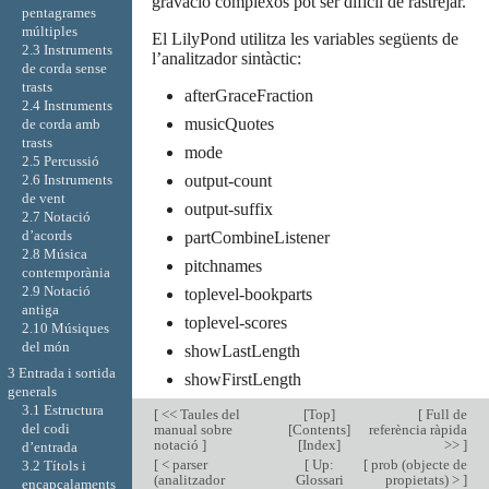
gravació complexos pot ser difícil de rastrejar.
pentagrames
múltiples
El LilyPond utilitza les variables següents de
2.3 Instruments
l’analitzador sintàctic:
de corda sense
trasts
afterGraceFraction
2.4 Instruments
musicQuotes
de corda amb
trasts
mode
2.5 Percussió
output-count
2.6 Instruments
de vent
output-suffix
2.7 Notació
d’acords
partCombineListener
2.8 Música
pitchnames
contemporània
2.9 Notació
toplevel-bookparts
antiga
toplevel-scores
2.10 Músiques
del món
showLastLength
3 Entrada i sortida
showFirstLength
generals
3.1 Estructura
[
<< Taules del
[
Top
]
[
Full de
del codi
manual sobre
[
Contents
]
referència ràpida
notació
]
[
Index
]
>>
]
d’entrada
[
< parser
[
Up:
[
prob (objecte de
3.2 Títols i
(analitzador
Glossari
propietats) >
]
encapçalaments