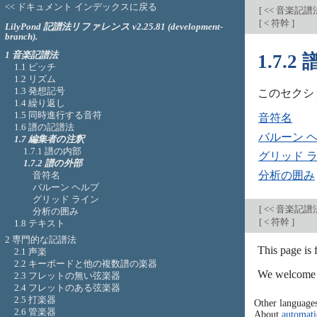
<< ドキュメント インデックスに戻る
[
<< 音楽記譜
[
< 符幹
]
LilyPond 記譜法リファレンス v2.25.81 (development-
branch).
1 音楽記譜法
1.7.
1.1 ピッチ
1.2 リズム
1.3 発想記号
このセクシ
1.4 繰り返し
1.5 同時進行する音符
音符名
1.6 譜の記譜法
バルーン 
1.7 編集者の注釈
1.7.1 譜の内部
グリッド 
1.7.2 譜の外部
分析の囲み
音符名
バルーン ヘルプ
グリッド ライン
[
<< 音楽記譜
分析の囲み
[
< 符幹
]
1.8 テキスト
2 専門的な記譜法
This page is
2.1 声楽
2.2 キーボードと他の複数譜の楽器
We welcome y
2.3 フレットの無い弦楽器
2.4 フレットのある弦楽器
2.5 打楽器
Other language
2.6 管楽器
About
automati