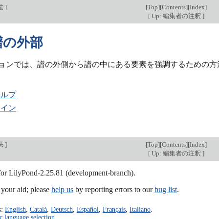
法
]
[
Top
][
Contents
][
Index
]
[
Up: 編集者の注釈
]
2 譜の外部
ョンでは、譜の外側から譜の中にある要素を強調するための方
ヘルプ
ライン
法
]
[
Top
][
Contents
][
Index
]
[
Up: 編集者の注釈
]
 for LilyPond-2.25.81 (development-branch).
our aid; please
help us
by reporting errors to our
bug list
.
s:
English
,
Català
,
Deutsch
,
Español
,
Français
,
Italiano
.
c language selection
.