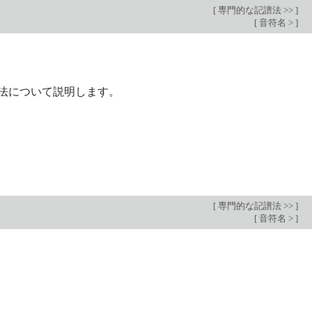
[
専門的な記譜法 >>
]
[
音符名 >
]
法について説明します。
[
専門的な記譜法 >>
]
[
音符名 >
]