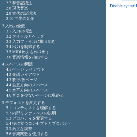
2.7 和音記譜法
Disable syntax 
2.8 現代音楽
2.9 古代の記譜法
2.10 世界の音楽
3 入出力全般
3.1 入力の構造
3.2 タイトルとヘッダ
3.3 入力ファイルに取り組む
3.4 出力を制御する
3.5 MIDI 出力を作り出す
3.6 音楽情報を抽出する
4 スペースの問題
4.1 ページ レイアウト
4.2 楽譜レイアウト
4.3 改行/改ページ
4.4 垂直方向のスペース
4.5 水平方向のスペース
4.6 音楽を少ないページに収める
5 デフォルトを変更する
5.1 コンテキストを理解する
5.2 内部リファレンスの説明
5.3 プロパティを変更する
5.4 役に立つコンセプトとプロパティ
5.5 高度な調整
5.6 音楽関数を使用する