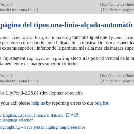
l’espai
]
[
Top
][
Contents
][
Ind
ina del tipus una-línia
]
[
Up: Salts de pàgin
 pàgina del tipus una-línia-alçada-automàti
funciona igual que
:one-line-auto-height-breaking
ly:one-lin
 per fer-se correspondre amb l’alçada de la música. De forma específica
s extrems superior i inferior de la partitura més alta més els marges super
 l’ajustament
afecta a la posició vertical de la 
top-system-spacing
lament entre els marges superior i inferior.
l’espai
]
[
Top
][
Contents
][
Ind
ina del tipus una-línia
]
[
Up: Salts de pàgin
 for LilyPond-2.25.81 (development-branch).
our aid; please
help us
by reporting errors to our
bug list
.
s:
English
,
Español
,
Français
,
Italiano
,
日本語
.
c language selection
.
highlighting
–
Save syntax highlighting preference