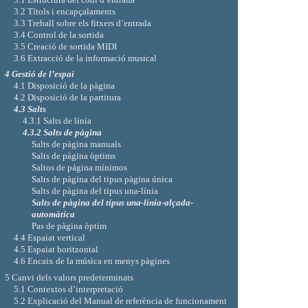
3.2 Títols i encapçalaments
3.3 Treball sobre els fitxers d’entrada
3.4 Control de la sortida
3.5 Creació de sortida MIDI
3.6 Extracció de la informació musical
4 Gestió de l’espai
4.1 Disposició de la pàgina
4.2 Disposició de la partitura
4.3 Salts
4.3.1 Salts de línia
4.3.2 Salts de pàgina
Salts de pàgina manuals
Salts de pàgina òptims
Saltos de página mínimos
Salts de pàgina del tipus pàgina única
Salts de pàgina del tipus una-línia
Salts de pàgina del tipus una-línia-alçada-
automàtica
Pas de pàgina òptim
4.4 Espaiat vertical
4.5 Espaiat horitzontal
4.6 Encaix de la música en menys pàgines
5 Canvi dels valors predeterminats
5.1 Contextos d’interpretació
5.2 Explicació del Manual de referència de funcionament