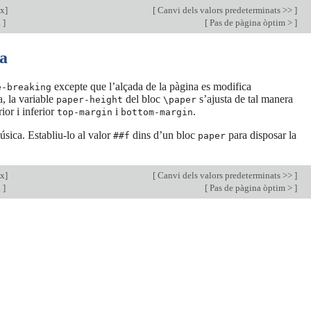
ex
]
[
Canvi dels valors predeterminats >>
]
a
]
[
Pas de pàgina òptim >
]
ca
excepte que l’alçada de la pàgina es modifica
e-breaking
, la variable
del bloc
s’ajusta de tal manera
paper-height
\paper
ior i inferior
i
.
top-margin
bottom-margin
música. Establiu-lo al valor
dins d’un bloc
para disposar la
##f
paper
ex
]
[
Canvi dels valors predeterminats >>
]
a
]
[
Pas de pàgina òptim >
]