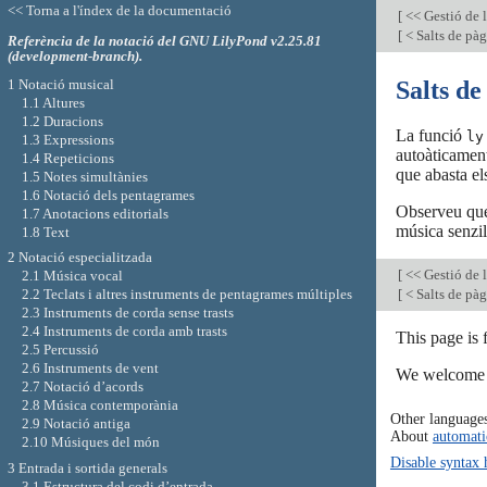
<< Torna a l'índex de la documentació
[
<< Gestió de 
[
< Salts de pàg
Referència de la notació del GNU LilyPond v2.25.81
(development-branch).
1 Notació musical
Salts de
1.1 Altures
1.2 Duracions
La funció
ly
1.3 Expressions
autoàticament
1.4 Repeticions
que abasta el
1.5 Notes simultànies
1.6 Notació dels pentagrames
Observeu que
1.7 Anotacions editorials
música senzil
1.8 Text
2 Notació especialitzada
[
<< Gestió de 
2.1 Música vocal
2.2 Teclats i altres instruments de pentagrames múltiples
[
< Salts de pàg
2.3 Instruments de corda sense trasts
2.4 Instruments de corda amb trasts
This page is
2.5 Percussió
2.6 Instruments de vent
We welcome y
2.7 Notació d’acords
2.8 Música contemporània
Other language
2.9 Notació antiga
About
automati
2.10 Músiques del món
Disable syntax 
3 Entrada i sortida generals
3.1 Estructura del codi d’entrada