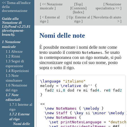
<< Torna all'indice
[
<< Notazione
[
Top
]
[
Notazione
della
musicale
]
[
Contents
]
specialistica >>
]
documentazione
[
Index
]
[
< Esterne al
[
Up: Esterne al
[
Nuvoletta di aiuto
Guida alla
rigo
]
rigo
]
>
]
Notazione di
LilyPond v2.25.81
(development-
Nomi delle note
branch).
1 Notazione
musicale
È possibile mostrare i nomi delle note come
1.1 Altezze
testo usando il contesto
. Se usato
NoteNames
1.2 Ritmi
in contemporanea con un rigo normale, si può
1.3 Segni di
sincronizzare ogni nota col suo nome, posto
espressione
sopra o sotto il rigo.
1.4 Ripetizioni
1.5 Note
simultanee
\language
"italiano"
1.6 Notazione
melody
=
\relative
do''
{
del rigo
fad
2
si,
8
dod
re
mi
fad
4.
re
8
fad
2
1.7 Note
}
editoriali
<<
1.7.1 Interne al
\new
NoteNames
{
\melody
}
rigo
\new
Staff
{
\key
si
\minor
\melody
1.7.2 Esterne
\new
NoteNames
{
al rigo
\set
printNotesLanguage
=
"deutsch
Nomi delle
\set
printAccidentalNames
=
#
#f