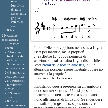
note
\melody
Nuvoletta
}
di aiuto
>>
Linee della
griglia
Parentesi
analitiche
1.8 Testo
2 Notazione
specialistica
2.1 Musica
I nomi delle note appaiono nella stessa lingua
vocale
usata per inserirle, ma la proprietà
2.2 Tastiera e
permette di
altri strumenti
printNotesLanguage
multirigo
selezionare qualsiasi altra lingua disponibile
2.3 Strumenti a
(vedi
Nomi delle note in altre lingue
). Le
corde senza tasti
alterazioni possono essere mostrate oppure no
2.4 Strumenti a
attraverso la proprietà
corde con tasti
.
printAccidentalNames
2.5 Percussioni
2.6 Strumenti
Impostando questa proprietà su un simbolo e
aerofoni
su
, si possono
printOctaveNames
##t
2.7 Notazione
ottenere nomi delle note che assomigliano
per accordi
molto alla sintassi di LilyPond. Se si desidera
2.8 Musica
un risultato più generico, si possono avere
contemporanea
anche i nomi “scientifici” delle ottave.