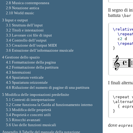
2.8 Musica contemporanea
2.9 Notazione antica
Il segno di i
2.10 World music
battuta
\bar
3 Input e output
3.1 Struttura dell’input
\relativ
3.2 Titoli e intestazioni
\repea
3.3 Lavorare coi file di input
c
2
d
3.4 Controllo dell’output
\repea
3.5 Creazione dell’output MIDI
}
3.6 Estrazione dell’informazione musicale
4 Gestione dello spazio
4.1 Formattazione della pagina
4.2 Formattazione della partitura
4.3 Interruzioni
4.4 Spaziatura verticale
4.5 Spaziatura orizzontale
I finali alter
4.6 Riduzione del numero di pagine di una partitura
5 Modifica delle impostazioni predefinite
\repeat 
5.1 Contesti di interpretazione
\alternat
5.2 Come funziona la Guida al funzionamento interno
  { 
espr
5.3 Modifica delle proprietà
5.4 Proprietà e concetti utili
5.5 Ritocchi avanzati
5.6 Uso delle funzioni musicali
dove
espres
Appendix A Tabelle del manuale della notazione