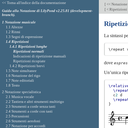
<< Torna all'indice della documentazione
[
<< Notazione
[
< Ripetizioni
Guida alla Notazione di LilyPond v2.25.81 (development-
branch).
1 Notazione musicale
Ripetiz
1.1 Altezze
1.2 Ritmi
La sintassi p
1.3 Segni di espressione
1.4 Ripetizioni
1.4.1 Ripetizioni lunghe
\repeat 
Ripetizioni normali
Indicazioni di ripetizione manuali
Ripetizioni ricopiate
dove
espres
1.4.2 Ripetizioni brevi
1.5 Note simultanee
Un’unica ripe
1.6 Notazione del rigo
1.7 Note editoriali
1.8 Testo
\relativ
\repea
2 Notazione specialistica
c
2
d
2.1 Musica vocale
\repea
2.2 Tastiera e altri strumenti multirigo
}
2.3 Strumenti a corde senza tasti
2.4 Strumenti a corde con tasti
2.5 Percussioni
2.6 Strumenti aerofoni
2.7 Notazione per accordi