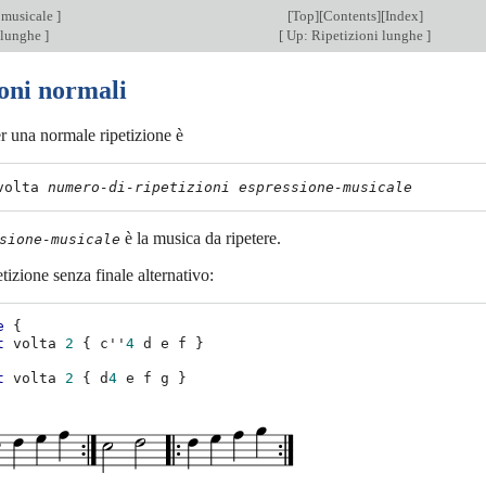
 musicale
]
[
Top
][
Contents
][
Index
]
 lunghe
]
[
Up: Ripetizioni lunghe
]
ioni normali
er una normale ripetizione è
volta 
numero-di-ripetizioni
espressione-musicale
è la musica da ripetere.
sione-musicale
tizione senza finale alternativo:
e
{
t
volta
2
{
c''
4
d
e
f
}
t
volta
2
{
d
4
e
f
g
}