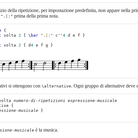
nizio della ripetizione, per impostazione predefinita, non appare nella p
prima della prima nota.
 ".|:"
e
{
t
volta
2
{
\bar
".|:"
c''
4
d
e
f
}
t
volta
2
{
d
4
e
f
g
}
nativi si ottengono con
. Ogni gruppo di alternative deve e
\alternative
volta 
numero-di-ripetizioni
espressione-musicale
ive {

essione-musicale
 }

è la musica.
sione-musicale