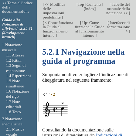
<< Torna all'indice
[
<< Modifica
[
Top
][
Contents
]
[
Tabelle del
della
delle
[
Index
]
manuale della
documentazione
impostazioni
notazione >>
]
predefinite
]
Guida alla
[
< Come funziona
[
Up: Come
[
Interfacce di
Notazione di
la Guida al
funziona la Guida
formattazione
LilyPond v2.25.81
funzionamento
al funzionamento
>
]
(development-
interno
]
interno
]
branch).
1 Notazione
5.2.1 Navigazione nella
musicale
1.1 Altezze
guida al programma
1.2 Ritmi
1.3 Segni di
espressione
Supponiamo di voler togliere l’indicazione di
1.4 Ripetizioni
diteggiatura nel seguente frammento:
1.5 Note
simultanee
1.6 Notazione
c''
-2
del rigo
1.7 Note
editoriali
1.8 Testo
2 Notazione
specialistica
2.1 Musica
Consultando la documentazione sulle
vocale
istruzioni di diteggiatura (in
Indicazioni di