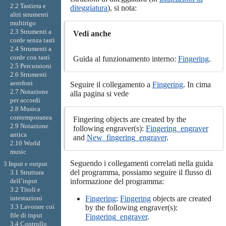
2.2 Tastiera e
diteggiatura
), si nota:
altri strumenti
multirigo
2.3 Strumenti a
Vedi anche
corde senza tasti
2.4 Strumenti a
corde con tasti
Guida al funzionamento interno:
Fingering
.
2.5 Percussioni
2.6 Strumenti
aerofoni
Seguire il collegamento a
Fingering
. In cima
2.7 Notazione
alla pagina si vede
per accordi
2.8 Musica
contemporanea
Fingering objects are created by the
2.9 Notazione
following engraver(s):
Fingering_engraver
antica
and
New_fingering_engraver
.
2.10 World
music
Seguendo i collegamenti correlati nella guida
3 Input e output
del programma, possiamo seguire il flusso di
3.1 Struttura
informazione del programma:
dell’input
3.2 Titoli e
Fingering
:
Fingering
objects are created
intestazioni
3.3 Lavorare coi
by the following engraver(s):
file di input
Fingering_engraver
.
3.4 Controllo