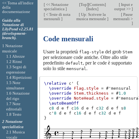
<< Torna all'indice
[
<< Notazione
[
Top
][
Contents
]
[
Input e
della
specialistica
]
[
Index
]
output >>
]
documentazione
[
< Teste di nota
[
Up: Scrivere la
[
Pause
mensurali
]
musica mensurale
]
mensurali >
Guida alla
]
Notazione di
LilyPond v2.25.81
(development-
Code mensurali
branch).
1 Notazione
musicale
Usare la proprietà
del grob
flag-style
Stem
1.1 Altezze
per selezionare code antiche. Oltre allo stile
1.2 Ritmi
predefinito
, per le code è supportato
default
1.3 Segni di
solo lo stile
.
mensural
espressione
1.4 Ripetizioni
1.5 Note
\relative
c'
{
simultanee
\override
Flag
.
style
=
#
'mensural
1.6 Notazione
\override
Stem
.
thickness
=
#
1.0
\override
NoteHead
.
style
=
#
'mensura
del rigo
\autoBeamOff
1.7 Note
c
8
d
e
f
c
16
d
e
f
c
32
d
e
f
s
8
editoriali
c'
8
d
e
f
c
16
d
e
f
c
32
d
e
f
1.8 Testo
}
2 Notazione
specialistica
2.1 Musica
vocale