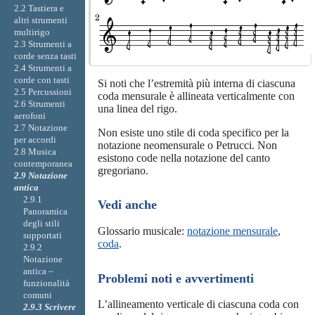
2.2 Tastiera e
altri strumenti
multirigo
2.3 Strumenti a
corde senza tasti
2.4 Strumenti a
corde con tasti
Si noti che l’estremità più interna di ciascuna
2.5 Percussioni
coda mensurale è allineata verticalmente con
2.6 Strumenti
una linea del rigo.
aerofoni
2.7 Notazione
Non esiste uno stile di coda specifico per la
per accordi
notazione neomensurale o Petrucci. Non
2.8 Musica
esistono code nella notazione del canto
contemporanea
gregoriano.
2.9 Notazione
antica
2.9.1
Vedi anche
Panoramica
degli stili
Glossario musicale:
notazione mensurale
,
supportati
coda
.
2.9.2
Notazione
antica –
Problemi noti e avvertimenti
funzionalità
comuni
L’allineamento verticale di ciascuna coda con
2.9.3 Scrivere