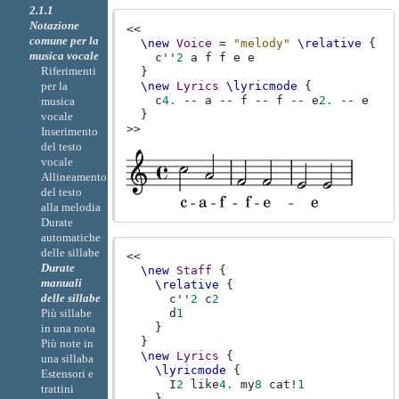
2.1.1
Notazione
<<
comune per la
\new
Voice
=
"melody"
\relative
{
musica vocale
c''
2
a
f
f
e
e
Riferimenti
}
\new
Lyrics
\lyricmode
{
per la
c
4.
--
a
--
f
--
f
--
e
2.
--
e
musica
}
vocale
>>
Inserimento
del testo
vocale
Allineamento
del testo
alla melodia
Durate
automatiche
delle sillabe
<<
Durate
\new
Staff
{
manuali
\relative
{
delle sillabe
c''
2
c
2
Più sillabe
d
1
}
in una nota
}
Più note in
\new
Lyrics
{
una sillaba
\lyricmode
{
Estensori e
I
2
like
4.
my
8
cat!
1
trattini
}