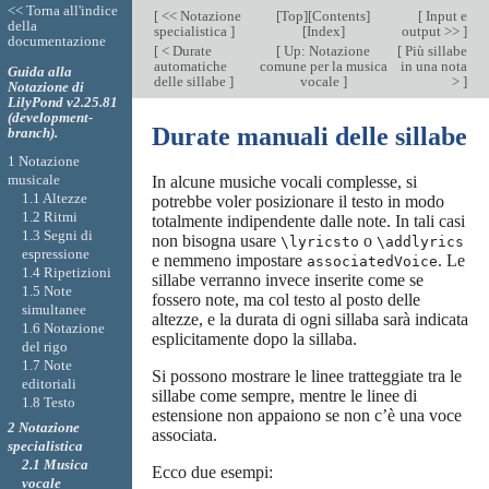
<< Torna all'indice
[
<< Notazione
[
Top
][
Contents
]
[
Input e
della
specialistica
]
[
Index
]
output >>
]
documentazione
[
< Durate
[
Up: Notazione
[
Più sillabe
automatiche
comune per la musica
in una nota
Guida alla
delle sillabe
]
vocale
]
>
]
Notazione di
LilyPond v2.25.81
(development-
Durate manuali delle sillabe
branch).
1 Notazione
musicale
In alcune musiche vocali complesse, si
1.1 Altezze
potrebbe voler posizionare il testo in modo
1.2 Ritmi
totalmente indipendente dalle note. In tali casi
1.3 Segni di
non bisogna usare
o
\lyricsto
\addlyrics
espressione
e nemmeno impostare
. Le
associatedVoice
1.4 Ripetizioni
sillabe verranno invece inserite come se
1.5 Note
fossero note, ma col testo al posto delle
simultanee
altezze, e la durata di ogni sillaba sarà indicata
1.6 Notazione
esplicitamente dopo la sillaba.
del rigo
1.7 Note
Si possono mostrare le linee tratteggiate tra le
editoriali
sillabe come sempre, mentre le linee di
1.8 Testo
estensione non appaiono se non c’è una voce
2 Notazione
associata.
specialistica
2.1 Musica
Ecco due esempi:
vocale