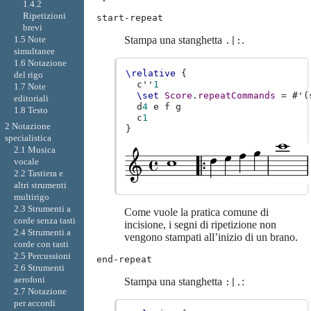
1.4.2
Ripetizioni
start-repeat
brevi
1.5 Note
Stampa una stanghetta
.
.|:
simultanee
1.6 Notazione
\relative
{
del rigo
c''
1
1.7 Note
\set
Score
.
repeatCommands
=
#
'
(
editoriali
d
4
e
f
g
1.8 Testo
c
1
2 Notazione
}
specialistica
2.1 Musica
vocale
2.2 Tastiera e
altri strumenti
multirigo
2.3 Strumenti a
Come vuole la pratica comune di
corde senza tasti
incisione, i segni di ripetizione non
2.4 Strumenti a
vengono stampati all’inizio di un brano.
corde con tasti
2.5 Percussioni
end-repeat
2.6 Strumenti
aerofoni
Stampa una stanghetta
:
:|.
2.7 Notazione
per accordi