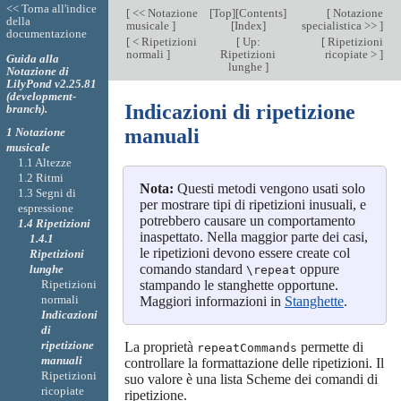
<< Torna all'indice
[
<< Notazione
[
Top
][
Contents
]
[
Notazione
della
musicale
]
[
Index
]
specialistica >>
]
documentazione
[
< Ripetizioni
[
Up:
[
Ripetizioni
normali
]
Ripetizioni
ricopiate >
]
Guida alla
lunghe
]
Notazione di
LilyPond v2.25.81
(development-
Indicazioni di ripetizione
branch).
manuali
1 Notazione
musicale
1.1 Altezze
1.2 Ritmi
Nota:
Questi metodi vengono usati solo
1.3 Segni di
per mostrare tipi di ripetizioni inusuali, e
espressione
potrebbero causare un comportamento
1.4 Ripetizioni
inaspettato. Nella maggior parte dei casi,
1.4.1
le ripetizioni devono essere create col
Ripetizioni
comando standard
oppure
lunghe
\repeat
Ripetizioni
stampando le stanghette opportune.
normali
Maggiori informazioni in
Stanghette
.
Indicazioni
di
ripetizione
La proprietà
permette di
repeatCommands
manuali
controllare la formattazione delle ripetizioni. Il
Ripetizioni
suo valore è una lista Scheme dei comandi di
ricopiate
ripetizione.