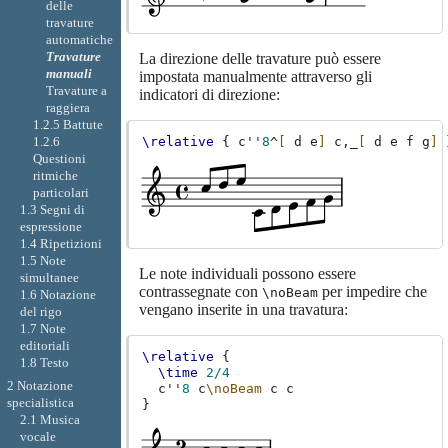
delle
travature
automatiche
Travature
La direzione delle travature può essere
manuali
impostata manualmente attraverso gli
Travature a
indicatori di direzione:
raggiera
1.2.5 Battute
1.2.6
\relative
{
c''
8
^
[
d
e
]
c,
_
[
d
e
f
g
]
Questioni
ritmiche
particolari
1.3 Segni di
espressione
1.4 Ripetizioni
1.5 Note
Le note individuali possono essere
simultanee
contrassegnate con
per impedire che
\noBeam
1.6 Notazione
vengano inserite in una travatura:
del rigo
1.7 Note
editoriali
\relative
{
1.8 Testo
\time
2/4
2 Notazione
c''
8
c
\noBeam
c
c
specialistica
}
2.1 Musica
vocale