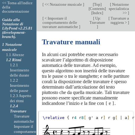
<< Torna all'indice
[
<< Notazione musicale
]
[
Top
]
[
Notazione
della
[
Contents
]
specialistica
documentazione
[
Index
]
>>
]
[
< Impostare il
[
Up:
[
Travature a
Guida alla
comportamento delle
Travature
raggiera >
]
Notazione di
travature automatiche
]
]
LilyPond v2.25.81
(development-
branch).
Travature manuali
1 Notazione
musicale
In alcuni casi potrebbe essere necessario
1.1 Altezze
scavalcare l’algoritmo di disposizione
1.2 Ritmi
1.2.1
automatica delle travature. Ad esempio,
Inserimento
questo algoritmo non inserirà delle travature
delle durate
tra le pause o tra le stanghette; e nelle partiture
1.2.2
corali la disposizione delle travature è spesso
Inserimento
determinato dall’articolazione del testo
delle pause
piuttosto che da quella musicale. Tali travature
1.2.3 Aspetto
possono essere specificate manualmente
dei ritmi
indicandone l’inizio e la fine con
e
.
[
]
1.2.4
Travature
Travature
\relative
{
r
4
r
8
[
g'
a
r
]
r
g
[
|
a
]
r
automatiche
Impostare il
comportamento