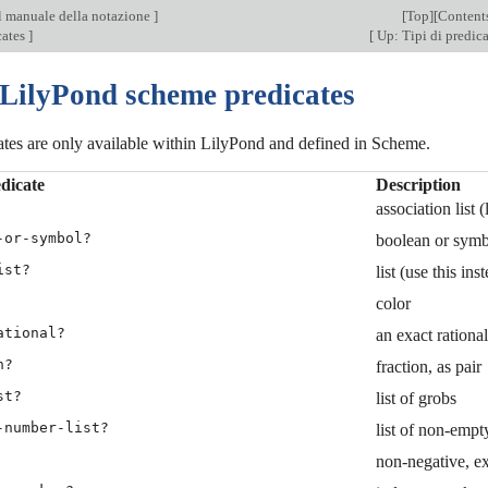
l manuale della notazione
]
[
Top
][
Content
cates
]
[
Up: Tipi di predica
 LilyPond scheme predicates
ates are only available within LilyPond and defined in Scheme.
dicate
Description
association list (
-or-symbol?
boolean or sym
ist?
list (use this ins
color
ational?
an exact ration
n?
fraction, as pair
st?
list of grobs
-number-list?
list of non-empt
non-negative, ex