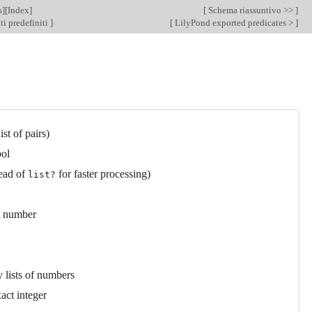
s
][
Index
]
[
Schema riassuntivo >>
]
ti predefiniti
]
[
LilyPond exported predicates >
]
list of pairs)
bol
tead of
for faster processing)
list?
al number
y lists of numbers
act integer