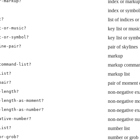
r-markup?
index or marku
index or symbol
t?
list of indices o
t-or-music?
key list or music
t-or-symbol?
key list or symb
ine-pair?
pair of skylines
markup
command-list?
markup command
list?
markup list
pair?
pair of moment 
-length?
non-negative exa
-length-as-moment?
non-negative mo
-length-as-number?
non-negative exa
ative-number?
non-negative n
list?
number list
or-grob?
number or grob