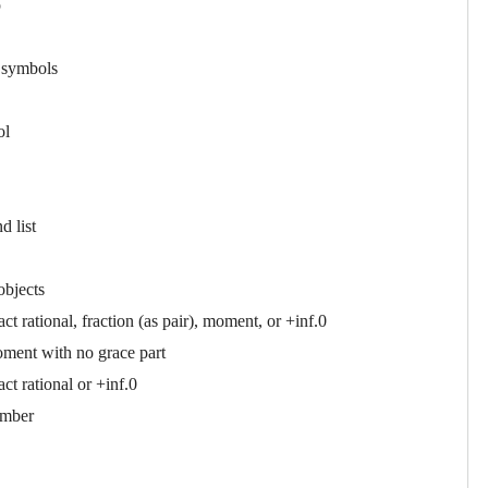
p
r symbols
ol
 list
objects
ct rational, fraction (as pair), moment, or +inf.0
ment with no grace part
ct rational or +inf.0
umber