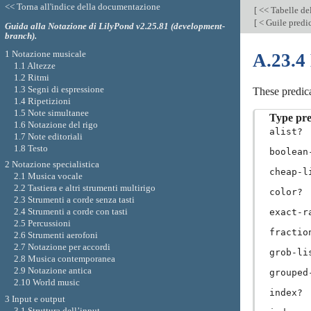
<< Torna all'indice della documentazione
[
<< Tabelle de
[
< Guile predi
Guida alla Notazione di LilyPond v2.25.81 (development-
branch).
1 Notazione musicale
A.23.4
1.1 Altezze
1.2 Ritmi
1.3 Segni di espressione
These predic
1.4 Ripetizioni
1.5 Note simultanee
Type pre
1.6 Notazione del rigo
alist?
1.7 Note editoriali
1.8 Testo
boolean
2 Notazione specialistica
cheap-l
2.1 Musica vocale
2.2 Tastiera e altri strumenti multirigo
color?
2.3 Strumenti a corde senza tasti
2.4 Strumenti a corde con tasti
exact-r
2.5 Percussioni
fractio
2.6 Strumenti aerofoni
2.7 Notazione per accordi
grob-li
2.8 Musica contemporanea
2.9 Notazione antica
grouped
2.10 World music
index?
3 Input e output
3.1 Struttura dell’input