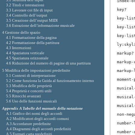
index-o
3.2 Titoli e intestazioni
key?
3.3 Lavorare coi file di input
3.4 Controllo dell’output
key-lis
3.5 Creazione dell’output MIDI
3.6 Estrazione dell’informazione musicale
key-lis
4 Gestione dello spazio
key-lis
4.1 Formattazione della pagina
4.2 Formattazione della partitura
ly:skyl
4.3 Interruzioni
4.4 Spaziatura verticale
markup?
4.5 Spaziatura orizzontale
markup-
4.6 Riduzione del numero di pagine di una partitura
5 Modifica delle impostazioni predefinite
markup-
5.1 Contesti di interpretazione
moment-
5.2 Come funziona la Guida al funzionamento interno
5.3 Modifica delle proprietà
musical
5.4 Proprietà e concetti utili
5.5 Ritocchi avanzati
musical
5.6 Uso delle funzioni musicali
musical
Appendix A Tabelle del manuale della notazione
A.1 Grafico dei nomi degli accordi
non-neg
A.2 Modificatori degli accordi comuni
number-
A.3 Accordature predefinite
A.4 Diagrammi degli accordi predefiniti
number-
A.5 Formati carta predefiniti