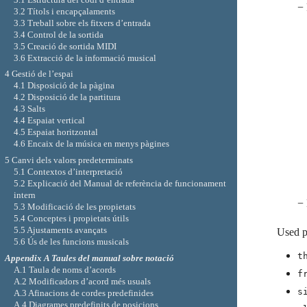
− 
3.2 Títols i encapçalaments
3.3 Treball sobre els fitxers d’entrada
3.4 Control de la sortida
3.5 Creació de sortida MIDI
3.6 Extracció de la informació musical
4 Gestió de l’espai
4.1 Disposició de la pàgina
4.2 Disposició de la partitura
4.3 Salts
4.4 Espaiat vertical
4.5 Espaiat horitzontal
4.6 Encaix de la música en menys pàgines
5 Canvi dels valors predeterminats
5.1 Contextos d’interpretació
5.2 Explicació del Manual de referència de funcionament
intern
− 
5.3 Modificació de les propietats
5.4 Conceptes i propietats útils
5.5 Ajustaments avançats
Used p
5.6 Ús de les funcions musicals
t
Appendix A Taules del manual sobre notació
A.1 Taula de noms d’acords
f
A.2 Modificadors d’acord més usuals
s
A.3 Afinacions de cordes predefinides
A.4 Diagrames predefinits de posicions