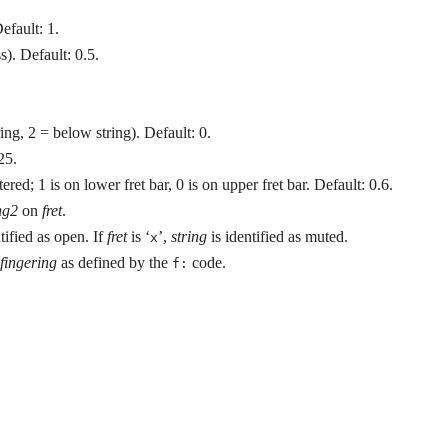
efault: 1.
s). Default: 0.5.
ring, 2 = below string). Default: 0.
25.
tered; 1 is on lower fret bar, 0 is on upper fret bar. Default: 0.6.
ng2
on
fret
.
tified as open. If
fret
is ‘
’,
string
is identified as muted.
x
fingering
as defined by the
code.
f: