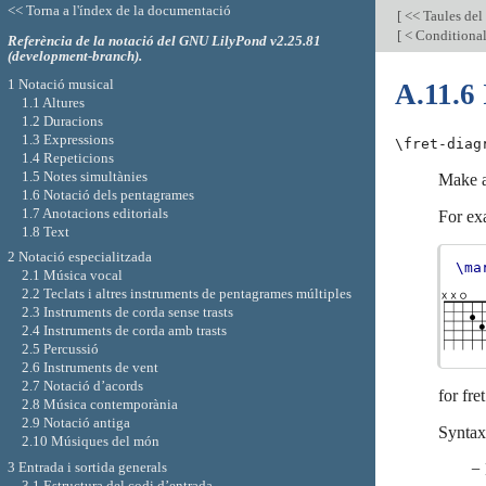
<< Torna a l'índex de la documentació
[
<< Taules del
[
< Conditiona
Referència de la notació del GNU LilyPond v2.25.81
(development-branch).
1 Notació musical
A.11.6
1.1 Altures
1.2 Duracions
1.3 Expressions
\fret-diag
1.4 Repeticions
1.5 Notes simultànies
Make a
1.6 Notació dels pentagrames
1.7 Anotacions editorials
For ex
1.8 Text
2 Notació especialitzada
\ma
2.1 Música vocal
2.2 Teclats i altres instruments de pentagrames múltiples
2.3 Instruments de corda sense trasts
2.4 Instruments de corda amb trasts
2.5 Percussió
2.6 Instruments de vent
2.7 Notació d’acords
for fre
2.8 Música contemporània
2.9 Notació antiga
Syntax
2.10 Músiques del món
3 Entrada i sortida generals
− 
3.1 Estructura del codi d’entrada