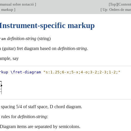
 manual sobre notació
]
[
Top
][
Content
l markup
]
[
Up: Ordres de mar
 Instrument-specific markup
definition-string
(string)
ram
 (guitar) fret diagram based on
definition-string
.
ample, say
rkup
\fret-diagram
"s:1.25;6-x;5-x;4-o;3-2;2-3;1-2;"
t spacing 5/4 of staff space, D chord diagram.
 rules for
definition-string
:
Diagram items are separated by semicolons.