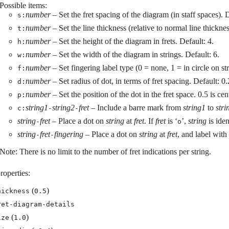
Possible items:
number
– Set the fret spacing of the diagram (in staff spaces). D
s:
number
– Set the line thickness (relative to normal line thicknes
t:
number
– Set the height of the diagram in frets. Default: 4.
h:
number
– Set the width of the diagram in strings. Default: 6.
w:
number
– Set fingering label type (0 = none, 1 = in circle on st
f:
number
– Set radius of dot, in terms of fret spacing. Default: 0.
d:
number
– Set the position of the dot in the fret space. 0.5 is cen
p:
string1
string2
fret
– Include a barre mark from
string1
to
stri
c:
-
-
string
fret
– Place a dot on
string
at
fret
. If
fret
is ‘
’,
string
is iden
-
o
string
fret
fingering
– Place a dot on
string
at
fret
, and label with
-
-
Note: There is no limit to the number of fret indications per string.
roperties:
(
)
hickness
0.5
ret-diagram-details
(
)
ize
1.0