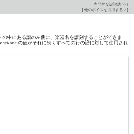
[
専門的な記譜法 >>
]
[
他のボイスを引用する >
]
トの中にある譜の左側に、楽器名を譜刻することができま
の値がそれに続くすべての行の譜に対して使用され
entName