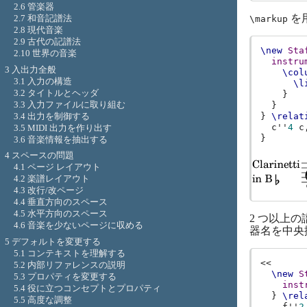
2.6 管楽器
を
2.7 和音記譜法
\markup
2.8 現代音楽
2.9 古代の記譜法
\new
Sta
2.10 世界の音楽
instru
3 入出力全般
\col
3.1 入力の構造
\l
3.2 タイトルとヘッダ
}
3.3 入力ファイルに取り組む
}
3.4 出力を制御する
}
\relat
c''
4
c
3.5 MIDI 出力を作り出す
}
3.6 音楽情報を抽出する
4 スペースの問題
4.1 ページ レイアウト
4.2 楽譜レイアウト
4.3 改行/改ページ
4.4 垂直方向のスペース
4.5 水平方向のスペース
2 つ以上
4.6 音楽を少ないページに収める
器名を中央
5 デフォルトを変更する
5.1 コンテキストを理解する
<<
5.2 内部リファレンスの説明
\new
S
5.3 プロパティを変更する
inst
5.4 役に立つコンセプトとプロパティ
}
\rel
5.5 高度な調整
f''
2