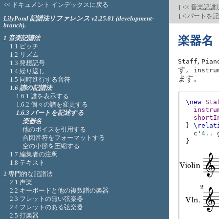
<< ドキュメント インデックスに戻る
[
<< 音楽記譜
[
< パートを
LilyPond 記譜法リファレンス v2.25.81 (development-
branch).
1 音楽記譜法
楽器名
1.1 ピッチ
1.2 リズム
,
Staff
Pian
1.3 発想記号
す。
instru
1.4 繰り返し
ます。
1.5 同時進行する音符
1.6 譜の記譜法
1.6.1 譜を表示する
\new
Sta
1.6.2 個々の譜を変更する
instru
1.6.3 パートを記述する
shortI
楽器名
}
\relat
他のボイスを引用する
c'
4..
合図音符をフォーマットする
}
空の小節を圧縮する
1.7 編集者の注釈
1.8 テキスト
2 専門的な記譜法
2.1 声楽
2.2 キーボードと他の複数譜の楽器
2.3 フレットの無い弦楽器
2.4 フレットのある弦楽器
2.5 打楽器