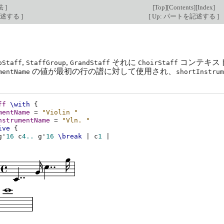
法
]
[
Top
][
Contents
][
Index
]
記述する
]
[
Up: パートを記述する
]
,
,
それに
コンテキス
oStaff
StaffGroup
GrandStaff
ChoirStaff
の値が最初の行の譜に対して使用され、
mentName
shortInstrum
ff
\with
{
mentName
=
"Violin "
nstrumentName
=
"Vln. "
ive
{
g'
16
c
4..
g'
16
\break
|
c
1
|