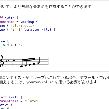
用いて、より複雑な楽器名を作成することができます:
ff
\with
{
mentName
=
\markup
{
umn
{
"Clarinetti"
ine
{
"in B"
\smaller
\flat
}
ive
{
,
16
d
e
f
g
2
の譜コンテキストがグループ化されている場合、デフォルトで
揃えするには、
を用いる必要があります:
\center-column
taff
\with
{
rumentName
=
"Flute"
ative
{
g
4
f