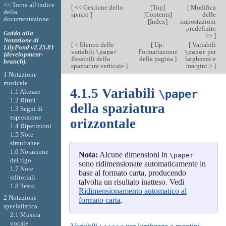
<< Torna all'indice
[
<< Gestione dello
[
Top
]
[
Modifica
della
spazio
]
[
Contents
]
delle
documentazione
[
Index
]
impostazioni
predefinite
Guida alla
>>
]
Notazione di
[
< Elenco delle
[
Up:
[
Variabili
LilyPond v2.25.81
variabili
Formattazione
per
\paper
\paper
(development-
flessibili della
della pagina
]
larghezze e
branch).
spaziatura verticale
]
margini >
]
1 Notazione
musicale
4.1.5 Variabili
\paper
1.1 Altezze
1.2 Ritmi
della spaziatura
1.3 Segni di
espressione
orizzontale
1.4 Ripetizioni
1.5 Note
simultanee
1.6 Notazione
Nota:
Alcune dimensioni in
\paper
del rigo
sono ridimensionate automaticamente in
1.7 Note
base al formato carta, producendo
editoriali
talvolta un risultato inatteso. Vedi
1.8 Testo
Ridimensionamento automatico al
2 Notazione
formato carta
.
specialistica
2.1 Musica
vocale