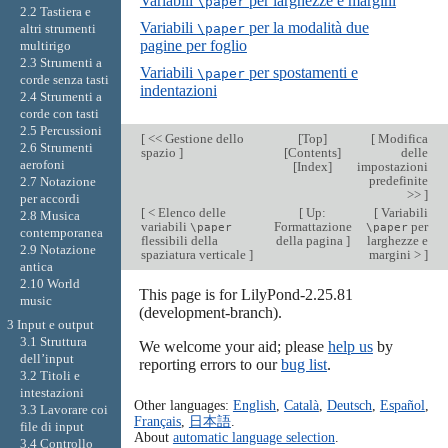
Variabili
per larghezze e margini
\paper
2.2 Tastiera e
Variabili
per la modalità due
\paper
altri strumenti
pagine per foglio
multirigo
2.3 Strumenti a
Variabili
per spostamenti e
\paper
corde senza tasti
indentazioni
2.4 Strumenti a
corde con tasti
2.5 Percussioni
[
<< Gestione dello
[
Top
]
[
Modifica
2.6 Strumenti
spazio
]
[
Contents
]
delle
aerofoni
[
Index
]
impostazioni
predefinite
2.7 Notazione
>>
]
per accordi
[
< Elenco delle
[
Up:
[
Variabili
2.8 Musica
variabili
Formattazione
per
\paper
\paper
contemporanea
flessibili della
della pagina
]
larghezze e
2.9 Notazione
spaziatura verticale
]
margini >
]
antica
2.10 World
This page is for LilyPond-2.25.81
music
(development-branch).
3 Input e output
3.1 Struttura
We welcome your aid; please
help us
by
dell’input
reporting errors to our
bug list
.
3.2 Titoli e
intestazioni
Other languages:
English
,
Català
,
Deutsch
,
Español
,
3.3 Lavorare coi
Français
,
日本語
.
file di input
About
automatic language selection
.
3.4 Controllo