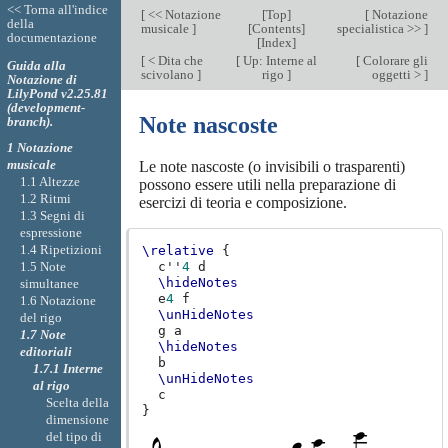
<< Torna all'indice
[
<< Notazione
[
Top
]
[
Notazione
della
musicale
]
[
Contents
]
specialistica >>
]
documentazione
[
Index
]
[
< Dita che
[
Up: Interne al
[
Colorare gli
Guida alla
scivolano
]
rigo
]
oggetti >
]
Notazione di
LilyPond v2.25.81
(development-
Note nascoste
branch).
1 Notazione
musicale
Le note nascoste (o invisibili o trasparenti)
1.1 Altezze
possono essere utili nella preparazione di
1.2 Ritmi
esercizi di teoria e composizione.
1.3 Segni di
espressione
1.4 Ripetizioni
\relative
{
1.5 Note
c''
4
d
\hideNotes
simultanee
e
4
f
1.6 Notazione
\unHideNotes
del rigo
g
a
1.7 Note
\hideNotes
editoriali
b
1.7.1 Interne
\unHideNotes
al rigo
c
Scelta della
}
dimensione
del tipo di