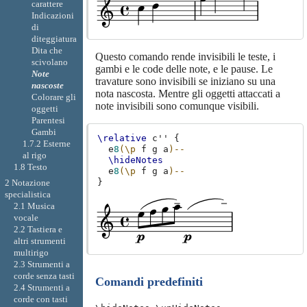
carattere
Indicazioni
di
diteggiatura
Dita che
Questo comando rende invisibili le teste, i
scivolano
gambi e le code delle note, e le pause. Le
Note
travature sono invisibili se iniziano su una
nascoste
nota nascosta. Mentre gli oggetti attaccati a
Colorare gli
note invisibili sono comunque visibili.
oggetti
Parentesi
Gambi
\relative
c''
{
1.7.2 Esterne
e
8
(
\p
f
g
a
)--
al rigo
\hideNotes
1.8 Testo
e
8
(
\p
f
g
a
)--
}
2 Notazione
specialistica
2.1 Musica
vocale
2.2 Tastiera e
altri strumenti
multirigo
2.3 Strumenti a
corde senza tasti
Comandi predefiniti
2.4 Strumenti a
corde con tasti