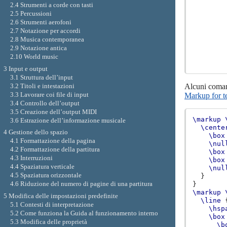
2.4 Strumenti a corde con tasti
2.5 Percussioni
2.6 Strumenti aerofoni
2.7 Notazione per accordi
2.8 Musica contemporanea
2.9 Notazione antica
2.10 World music
3 Input e output
3.1 Struttura dell’input
3.2 Titoli e intestazioni
Alcuni comand
3.3 Lavorare coi file di input
Markup for t
3.4 Controllo dell’output
3.5 Creazione dell’output MIDI
\markup
3.6 Estrazione dell’informazione musicale
\cente
4 Gestione dello spazio
\box
4.1 Formattazione della pagina
\nul
4.2 Formattazione della partitura
\box
4.3 Interruzioni
\box
4.4 Spaziatura verticale
\nul
4.5 Spaziatura orizzontale
}
4.6 Riduzione del numero di pagine di una partitura
}
\markup
5 Modifica delle impostazioni predefinite
\line
5.1 Contesti di interpretazione
\hsp
5.2 Come funziona la Guida al funzionamento interno
\box
5.3 Modifica delle proprietà
\b