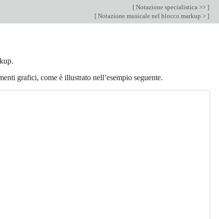
[
Notazione specialistica >>
]
[
Notazione musicale nel blocco markup >
]
rkup.
enti grafici, come è illustrato nell’esempio seguente.