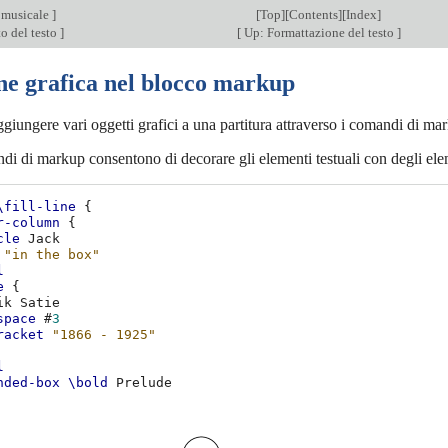
 musicale
]
[
Top
][
Contents
][
Index
]
o del testo
]
[
Up: Formattazione del testo
]
ne grafica nel blocco markup
giungere vari oggetti grafici a una partitura attraverso i comandi di ma
i di markup consentono di decorare gli elementi testuali con degli elem
\fill-line
{
r-column
{
cle
"in the box"
l
e
{
ik
space
#
3
racket
"1866 - 1925"
l
nded-box
\bold