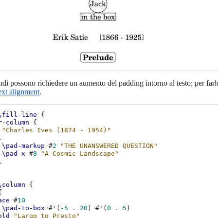
i possono richiedere un aumento del padding intorno al testo; per farl
ext alignment
.
\fill-line
{
r-column
{
"Charles Ives (1874 - 1954)"
l
\pad-markup
#
2
"THE UNANSWERED QUESTION"
\pad-x
#
8
"A Cosmic Landscape"
l
\column
{
{
ace
#
10
\pad-to-box
#
'
(
-5
.
20
)
#
'
(
0
.
5
)
old
"Largo to Presto"