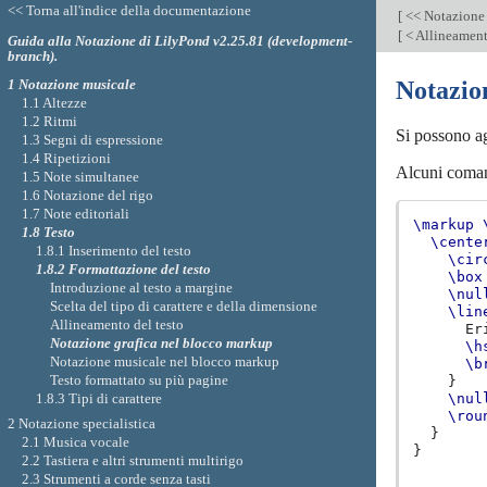
<< Torna all'indice della documentazione
[
<< Notazione
[
< Allineament
Guida alla Notazione di LilyPond v2.25.81 (development-
branch).
1 Notazione musicale
Notazio
1.1 Altezze
1.2 Ritmi
Si possono ag
1.3 Segni di espressione
1.4 Ripetizioni
Alcuni comand
1.5 Note simultanee
1.6 Notazione del rigo
1.7 Note editoriali
\markup
1.8 Testo
\cente
1.8.1 Inserimento del testo
\cir
1.8.2 Formattazione del testo
\box
Introduzione al testo a margine
\nul
Scelta del tipo di carattere e della dimensione
\lin
Allineamento del testo
Er
Notazione grafica nel blocco markup
\h
Notazione musicale nel blocco markup
\b
Testo formattato su più pagine
}
1.8.3 Tipi di carattere
\nul
\rou
2 Notazione specialistica
}
2.1 Musica vocale
}
2.2 Tastiera e altri strumenti multirigo
2.3 Strumenti a corde senza tasti