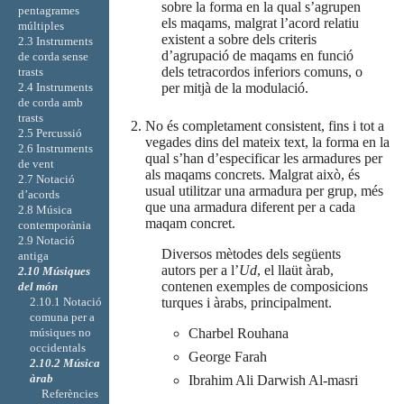
sobre la forma en la qual s’agrupen
pentagrames
els maqams, malgrat l’acord relatiu
múltiples
existent a sobre dels criteris
2.3 Instruments
d’agrupació de maqams en funció
de corda sense
dels tetracordos inferiors comuns, o
trasts
2.4 Instruments
per mitjà de la modulació.
de corda amb
trasts
No és completament consistent, fins i tot a
2.5 Percussió
vegades dins del mateix text, la forma en la
2.6 Instruments
qual s’han d’especificar les armadures per
de vent
als maqams concrets. Malgrat això, és
2.7 Notació
usual utilitzar una armadura per grup, més
d’acords
que una armadura diferent per a cada
2.8 Música
maqam concret.
contemporània
2.9 Notació
Diversos mètodes dels següents
antiga
autors per a l’
Ud
, el llaüt àrab,
2.10 Músiques
contenen exemples de composicions
del món
2.10.1 Notació
turques i àrabs, principalment.
comuna per a
músiques no
Charbel Rouhana
occidentals
George Farah
2.10.2 Música
àrab
Ibrahim Ali Darwish Al-masri
Referències