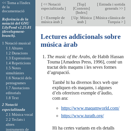
<< Torna a l'índex
[
<< Notació
[
Top
]
[
Entrada i sortida
de la
especialitzada
]
[
Contents
]
generals >>
]
documentació
[
Index
]
[
< Exemple de
[
Up: Música
[
Música clàssica de
Referència de la
música àrab
]
àrab
]
Turquia >
]
notació del GNU
LilyPond v2.25.81
(development-
Lectures addicionals sobre
branch).
música àrab
1 Notació musical
1.1 Altures
1.2 Duracions
The music of the Arabs
, de Habib Hassan
1.3 Expressions
Touma [Amadeus Press, 1996], conté un
1.4 Repeticions
tractat dels maqams i les seves formes
1.5 Notes
d’agrupació.
simultànies
1.6 Notació dels
També hi ha diversos llocs web que
pentagrames
expliquen els maqams, i algunes
1.7 Anotacions
d’els ofereixen exemple d’àudio,
editorials
1.8 Text
com ara:
2 Notació
https://www.maqamworld.com/
especialitzada
2.1 Música vocal
https://www.turath.org/
2.2 Teclats i
altres
Hi ha certes variants en els detalls
instruments de