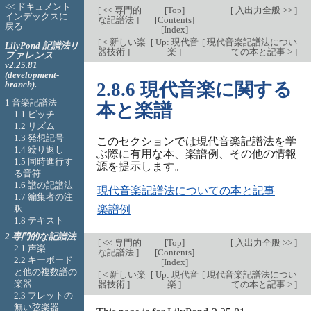
<< ドキュメント
[
<< 専門的
[
Top
]
[
入出力全般 >>
]
インデックスに
な記譜法
]
[
Contents
]
戻る
[
Index
]
[
< 新しい楽
[
Up: 現代音
[
現代音楽記譜法につい
LilyPond 記譜法リ
器技術
]
楽
]
ての本と記事 >
]
ファレンス
v2.25.81
(development-
branch).
2.8.6 現代音楽に関する
1 音楽記譜法
本と楽譜
1.1 ピッチ
1.2 リズム
1.3 発想記号
このセクションでは現代音楽記譜法を学
1.4 繰り返し
ぶ際に有用な本、楽譜例、その他の情報
1.5 同時進行す
源を提示します。
る音符
1.6 譜の記譜法
現代音楽記譜法についての本と記事
1.7 編集者の注
釈
楽譜例
1.8 テキスト
2 専門的な記譜法
[
<< 専門的
[
Top
]
[
入出力全般 >>
]
2.1 声楽
な記譜法
]
[
Contents
]
2.2 キーボード
[
Index
]
と他の複数譜の
[
< 新しい楽
[
Up: 現代音
[
現代音楽記譜法につい
楽器
器技術
]
楽
]
ての本と記事 >
]
2.3 フレットの
無い弦楽器