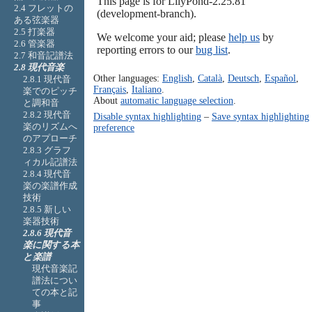
This page is for LilyPond-2.25.81
2.4 フレットの
(development-branch).
ある弦楽器
2.5 打楽器
We welcome your aid; please
help us
by
2.6 管楽器
reporting errors to our
bug list
.
2.7 和音記譜法
2.8 現代音楽
Other languages:
English
,
Català
,
Deutsch
,
Español
,
2.8.1 現代音
Français
,
Italiano
.
楽でのピッチ
About
automatic language selection
.
と調和音
2.8.2 現代音
Disable syntax highlighting
–
Save syntax highlighting
楽のリズムへ
preference
のアプローチ
2.8.3 グラフ
ィカル記譜法
2.8.4 現代音
楽の楽譜作成
技術
2.8.5 新しい
楽器技術
2.8.6 現代音
楽に関する本
と楽譜
現代音楽記
譜法につい
ての本と記
事