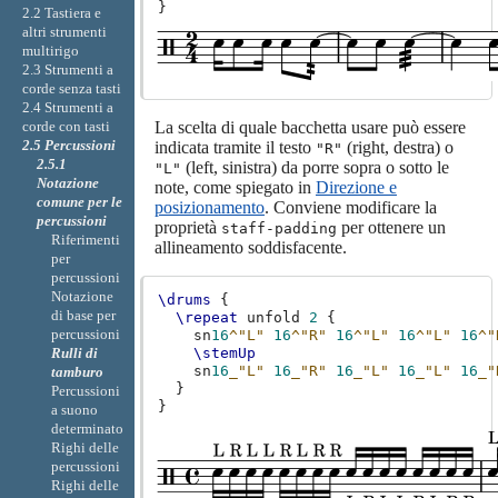
}
2.2 Tastiera e
altri strumenti
multirigo
2.3 Strumenti a
corde senza tasti
2.4 Strumenti a
La scelta di quale bacchetta usare può essere
corde con tasti
2.5 Percussioni
indicata tramite il testo
(right, destra) o
"R"
2.5.1
(left, sinistra) da porre sopra o sotto le
"L"
Notazione
note, come spiegato in
Direzione e
comune per le
posizionamento
. Conviene modificare la
percussioni
proprietà
per ottenere un
staff-padding
Riferimenti
allineamento soddisfacente.
per
percussioni
Notazione
\drums
{
di base per
\repeat
unfold
2
{
percussioni
sn
16
^"L"
16
^"R"
16
^"L"
16
^"L"
16
^"
Rulli di
\stemUp
sn
16
_"L"
16
_"R"
16
_"L"
16
_"L"
16
_"
tamburo
}
Percussioni
}
a suono
determinato
Righi delle
percussioni
Righi delle