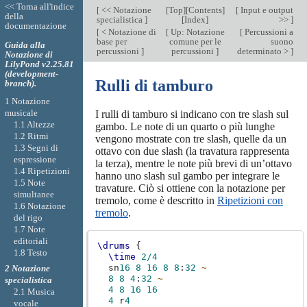
<< Torna all'indice
[
<< Notazione
[
Top
][
Contents
]
[
Input e output
della
specialistica
]
[
Index
]
>>
]
documentazione
[
< Notazione di
[
Up: Notazione
[
Percussioni a
base per
comune per le
suono
Guida alla
percussioni
]
percussioni
]
determinato >
]
Notazione di
LilyPond v2.25.81
(development-
Rulli di tamburo
branch).
1 Notazione
musicale
I rulli di tamburo si indicano con tre slash sul
1.1 Altezze
gambo. Le note di un quarto o più lunghe
1.2 Ritmi
vengono mostrate con tre slash, quelle da un
1.3 Segni di
ottavo con due slash (la travatura rappresenta
espressione
la terza), mentre le note più brevi di un’ottavo
1.4 Ripetizioni
hanno uno slash sul gambo per integrare le
1.5 Note
travature. Ciò si ottiene con la notazione per
simultanee
tremolo, come è descritto in
Ripetizioni con
1.6 Notazione
tremolo
.
del rigo
1.7 Note
editoriali
\drums
{
1.8 Testo
\time
2/4
sn
16
8
16
8
8
:
32
~
2 Notazione
8
8
4
:
32
~
specialistica
4
8
16
16
2.1 Musica
4
r
4
vocale