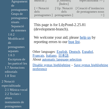
musical
]
[
Contents
]
especialitzada >>
]
Agrupament
[
Index
]
de
[
< Notació
[
Up: Notació
[
Creació d’instàncies
pentagrames
dels
dels
de pentagrames nous
Grups de
pentagrames
]
pentagrames
]
>
]
pentagrames
niuats
This page is for LilyPond-2.25.81
Separació
(development-branch).
de sistemes
1.6.2
We welcome your aid; please
help us
by
Modificació
reporting errors to our
bug list
.
de
pentagrames
separats
Other languages:
English
,
Deutsch
,
Español
,
1.6.3
Français
,
Italiano
,
日本語
.
Escriptura de
About
automatic language selection
.
les particel·les
Disable syntax highlighting
–
Save syntax highlighting
1.7 Anotacions
preference
editorials
1.8 Text
2 Notació
especialitzada
2.1 Música vocal
2.2 Teclats i
altres
instruments de
pentagrames