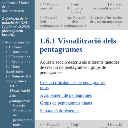
<< Torna a l'índex
[
<< Notació
[
Top
]
[
Notació
de la
musical
]
[
Contents
]
especialitzada >>
]
documentació
[
Index
]
[
< Notació
[
Up: Notació
[
Creació d’instàncies
Referència de la
dels
dels
de pentagrames nous
notació del GNU
pentagrames
]
pentagrames
]
>
]
LilyPond v2.25.81
(development-
branch).
1.6.1 Visualització dels
1 Notació musical
1.1 Altures
pentagrames
1.2 Duracions
1.3 Expressions
1.4 Repeticions
Aquesta secció descriu els diferents mètodes
1.5 Notes
de creació de pentagrames i grups de
simultànies
pentagrames.
1.6 Notació dels
pentagrames
Creació d’instàncies de pentagrames
1.6.1
nous
Visualització
Agrupament de pentagrames
dels
pentagrames
Grups de pentagrames niuats
Creació
d’instàncies
Separació de sistemes
de
pentagrames
[
<< Notació
[
Top
]
[
Notació
nous