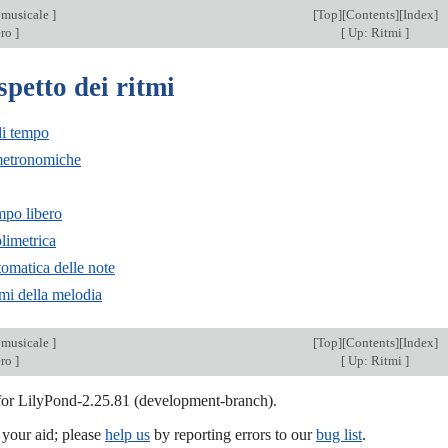
 musicale
]
[
Top
][
Contents
][
Index
]
ero
]
[
Up: Ritmi
]
spetto dei ritmi
di tempo
metronomiche
mpo libero
limetrica
tomatica delle note
tmi della melodia
 musicale
]
[
Top
][
Contents
][
Index
]
ero
]
[
Up: Ritmi
]
 for LilyPond-2.25.81 (development-branch).
our aid; please
help us
by reporting errors to our
bug list
.