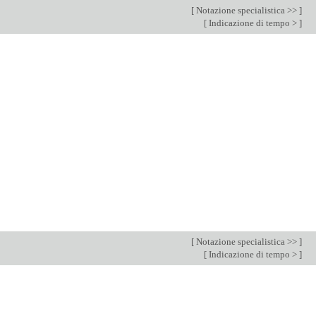
[
Notazione specialistica >>
]
[
Indicazione di tempo >
]
[
Notazione specialistica >>
]
[
Indicazione di tempo >
]