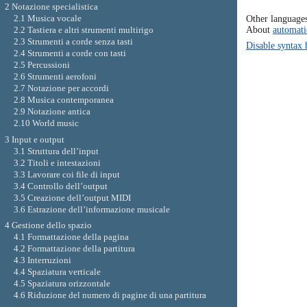
2 Notazione specialistica
Other language
2.1 Musica vocale
About
automati
2.2 Tastiera e altri strumenti multirigo
2.3 Strumenti a corde senza tasti
Disable syntax 
2.4 Strumenti a corde con tasti
2.5 Percussioni
2.6 Strumenti aerofoni
2.7 Notazione per accordi
2.8 Musica contemporanea
2.9 Notazione antica
2.10 World music
3 Input e output
3.1 Struttura dell’input
3.2 Titoli e intestazioni
3.3 Lavorare coi file di input
3.4 Controllo dell’output
3.5 Creazione dell’output MIDI
3.6 Estrazione dell’informazione musicale
4 Gestione dello spazio
4.1 Formattazione della pagina
4.2 Formattazione della partitura
4.3 Interruzioni
4.4 Spaziatura verticale
4.5 Spaziatura orizzontale
4.6 Riduzione del numero di pagine di una partitura