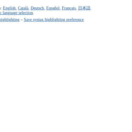
s:
English
,
Català
,
Deutsch
,
Español
,
Français
,
日本語
.
c language selection
.
highlighting
–
Save syntax highlighting preference