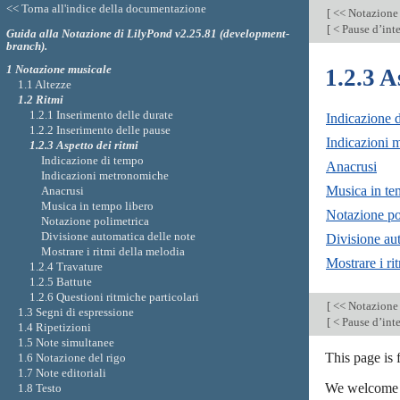
<< Torna all'indice della documentazione
[
<< Notazione
[
< Pause d’int
Guida alla Notazione di LilyPond v2.25.81 (development-
branch).
1 Notazione musicale
1.2.3 A
1.1 Altezze
1.2 Ritmi
1.2.1 Inserimento delle durate
Indicazione 
1.2.2 Inserimento delle pause
Indicazioni 
1.2.3 Aspetto dei ritmi
Indicazione di tempo
Anacrusi
Indicazioni metronomiche
Musica in te
Anacrusi
Musica in tempo libero
Notazione po
Notazione polimetrica
Divisione automatica delle note
Divisione au
Mostrare i ritmi della melodia
Mostrare i ri
1.2.4 Travature
1.2.5 Battute
1.2.6 Questioni ritmiche particolari
[
<< Notazione
1.3 Segni di espressione
[
< Pause d’int
1.4 Ripetizioni
1.5 Note simultanee
This page is
1.6 Notazione del rigo
1.7 Note editoriali
We welcome y
1.8 Testo