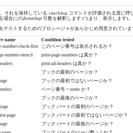
、それを保持している
コマンドが評価される度に呼
\markdup
る場合にのみ
markup
引数を解釈します (つまり、表示します)。
をテストするためのプロシージャがあらかじめ用意されていま
re name
Condition tested
e-number-check-first
このページ番号は表示されるか？
ge-number-stencil
print-page-numbers は真か？
headers
print-all-headers は真か？
ブックの最初のページか？
page
ブックの最初ではないページか？
 nmbr)
ページ番号 = nmbr か？
ブックの最後のページか？
-page
ブック パートの最初のページか？
irst-page
ブック パートの最初ではないページか？
-page
ブック パートの最後のページか？
e-page
ブック パートのページ数 > 1 か？