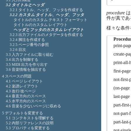
3.2 タイトルとヘッダ
3.2.1 タイトル、ヘッダ、フッタを作成する
procedure
は
3.2.2 カスタム タイトル、ヘッダ、フッタ
件が真であ
タイトルのカスタム テキスト フォーマット
タイトルのカスタム レイアウト
様々な条件
ヘッダとフッタのカスタム レイアウト
3.2.3 出力ファイルのメタデータを作成する
Procedu
3.2.4 脚注を作成する
3.2.5 ページ番号の参照
print-pag
3.2.6 目次
create-pa
3.3 入力ファイルに取り組む
3.4 出力を制御する
print-all-
3.5 MIDI 出力を作り出す
3.6 音楽情報を抽出する
first-page
4 スペースの問題
not-first-
4.1 ページ レイアウト
4.2 楽譜レイアウト
(on-page
4.3 改行/改ページ
last-page
4.4 垂直方向のスペース
4.5 水平方向のスペース
part-first
4.6 音楽を少ないページに収める
not-part-f
5 デフォルトを変更する
5.1 コンテキストを理解する
part-last
5.2 内部リファレンスの説明
5.3 プロパティを変更する
not-singl