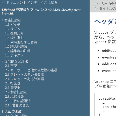
<< ドキュメント インデックスに戻る
[
<< 入出力全
[
< タイトル
LilyPond 記譜法リファレンス v2.25.81 (development-
branch).
1 音楽記譜法
ヘッダ
1.1 ピッチ
1.2 リズム
ブ
\header
1.3 発想記号
がら、ヘッ
1.4 繰り返し
変数
\paper
1.5 同時進行する音符
1.6 譜の記譜法
oddHea
1.7 編集者の注釈
1.8 テキスト
evenHe
2 専門的な記譜法
oddFoo
2.1 声楽
2.2 キーボードと他の複数譜の楽器
evenFo
2.3 フレットの無い弦楽器
2.4 フレットのある弦楽器
コ
\markup
2.5 打楽器
プを追加す
2.6 管楽器
2.7 和音記譜法
2.8 現代音楽
variable
2.9 古代の記譜法
  …

2.10 世界の音楽
  \on-th
  …

3 入出力全般
3.1 入力の構造