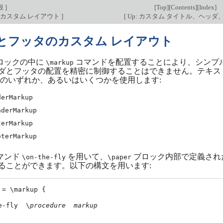
般
]
[
Top
][
Contents
][
Index
]
のカスタム レイアウト
]
[
Up: カスタム タイトル、ヘッダ
とフッタのカスタム レイアウト
ロックの中に
コマンドを配置することにより、シンプ
\markup
ダとフッタの配置を精密に制御することはできません。テキス
のいずれか、あるいはいくつかを使用します:
derMarkup
aderMarkup
terMarkup
oterMarkup
マンド
を用いて、
ブロック内部で定義され
\on-the-fly
\paper
ることができます。以下の構文を用います:
 = \markup {

e-fly  \
procedure
markup