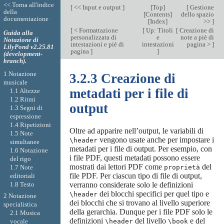
<< Torna all'indice
[
<< Input e output
]
[
Top
]
[
Gestione
della
[
Contents
]
dello spazio
documentazione
[
Index
]
>>
]
[
< Formattazione
[
Up: Titoli
[
Creazione di
Guida alla
personalizzata di
e
note a piè di
Notazione di
intestazioni e piè di
intestazioni
pagina >
]
LilyPond v2.25.81
pagina
]
]
(development-
branch).
1 Notazione
3.2.3 Creazione di
musicale
metadati per i file di
1.1 Altezze
1.2 Ritmi
output
1.3 Segni di
espressione
1.4 Ripetizioni
Oltre ad apparire nell’output, le variabili di
1.5 Note
vengono usate anche per impostare i
\header
simultanee
metadati per i file di output. Per esempio, con
1.6 Notazione
i file PDF, questi metadati possono essere
del rigo
mostrati dai lettori PDF come
del
1.7 Note
proprietà
file PDF. Per ciascun tipo di file di output,
editoriali
1.8 Testo
verranno considerate solo le definizioni
dei blocchi specifici per quel tipo e
\header
2 Notazione
dei blocchi che si trovano al livello superiore
specialistica
della gerarchia. Dunque per i file PDF solo le
2.1 Musica
definizioni
del livello
e del
\header
\book
vocale