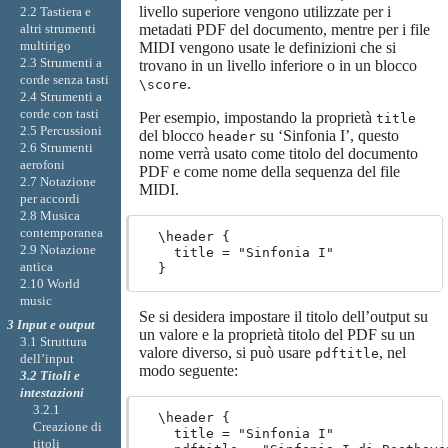
livello superiore vengono utilizzate per i
2.2 Tastiera e
metadati PDF del documento, mentre per i file
altri strumenti
multirigo
MIDI vengono usate le definizioni che si
2.3 Strumenti a
trovano in un livello inferiore o in un blocco
corde senza tasti
.
\score
2.4 Strumenti a
corde con tasti
Per esempio, impostando la proprietà
title
2.5 Percussioni
del blocco
su ‘Sinfonia I’, questo
header
2.6 Strumenti
nome verrà usato come titolo del documento
aerofoni
PDF e come nome della sequenza del file
2.7 Notazione
MIDI.
per accordi
2.8 Musica
contemporanea
  \header {

2.9 Notazione
    title = "Sinfonia I"

antica
2.10 World
music
Se si desidera impostare il titolo dell’output su
3 Input e output
un valore e la proprietà titolo del PDF su un
3.1 Struttura
valore diverso, si può usare
, nel
pdftitle
dell’input
modo seguente:
3.2 Titoli e
intestazioni
3.2.1
  \header {

Creazione di
    title = "Sinfonia I"

titoli