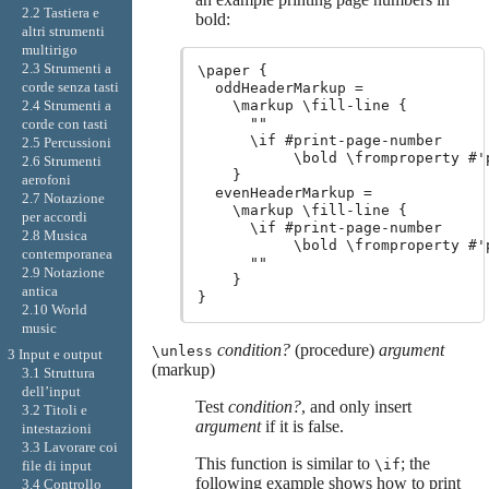
2.2 Tastiera e
bold:
altri strumenti
multirigo
2.3 Strumenti a
\paper {

corde senza tasti
  oddHeaderMarkup =

2.4 Strumenti a
    \markup \fill-line {

      ""

corde con tasti
      \if #print-page-number

2.5 Percussioni
           \bold \fromproperty #'
2.6 Strumenti
    }

aerofoni
  evenHeaderMarkup =

2.7 Notazione
    \markup \fill-line {

per accordi
      \if #print-page-number

2.8 Musica
           \bold \fromproperty #'
contemporanea
      ""

2.9 Notazione
    }

antica
2.10 World
music
condition?
(procedure)
argument
\unless
3 Input e output
(markup)
3.1 Struttura
dell’input
Test
condition?
, and only insert
3.2 Titoli e
argument
if it is false.
intestazioni
3.3 Lavorare coi
This function is similar to
; the
\if
file di input
following example shows how to print
3.4 Controllo