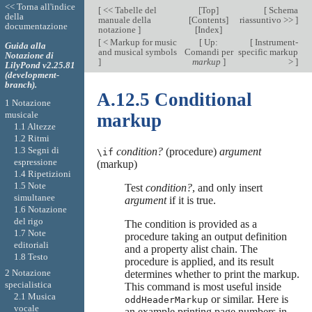
<< Torna all'indice
[
<< Tabelle del
[
Top
]
[
Schema
della
manuale della
[
Contents
]
riassuntivo >>
]
documentazione
notazione
]
[
Index
]
[
< Markup for music
[
Up:
[
Instrument-
Guida alla
and musical symbols
Comandi per
specific markup
Notazione di
]
markup
]
>
]
LilyPond v2.25.81
(development-
branch).
A.12.5 Conditional
1 Notazione
musicale
markup
1.1 Altezze
1.2 Ritmi
1.3 Segni di
condition?
(procedure)
argument
\if
espressione
(markup)
1.4 Ripetizioni
1.5 Note
Test
condition?
, and only insert
simultanee
argument
if it is true.
1.6 Notazione
del rigo
The condition is provided as a
1.7 Note
procedure taking an output definition
editoriali
and a property alist chain. The
1.8 Testo
procedure is applied, and its result
2 Notazione
determines whether to print the markup.
specialistica
This command is most useful inside
2.1 Musica
or similar. Here is
oddHeaderMarkup
vocale
an example printing page numbers in