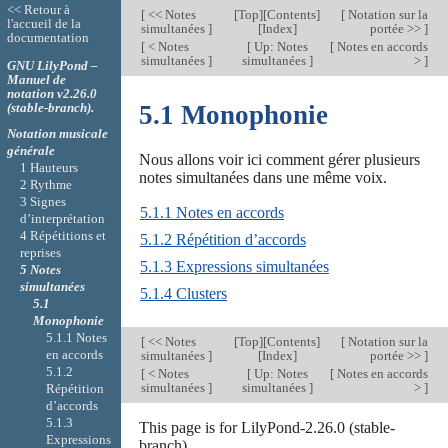
<< Retour à
[
<< Notes
[
Top
][
Contents
]
[
Notation sur la
l'accueil de la
simultanées
]
[
Index
]
portée >>
]
documentation
[
< Notes
[
Up: Notes
[
Notes en accords
simultanées
]
simultanées
]
>
]
GNU LilyPond –
Manuel de
notation v2.26.0
(stable-branch).
5.1 Monophonie
Notation musicale
générale
Nous allons voir ici comment gérer plusieurs
1 Hauteurs
notes simultanées dans une même voix.
2 Rythme
3 Signes
5.1.1 Notes en accords
d’interprétation
4 Répétitions et
5.1.2 Répétition d’accords
reprises
5.1.3 Expressions simultanées
5 Notes
simultanées
5.1.4 Clusters
5.1
Monophonie
5.1.1 Notes
[
<< Notes
[
Top
][
Contents
]
[
Notation sur la
en accords
simultanées
]
[
Index
]
portée >>
]
5.1.2
[
< Notes
[
Up: Notes
[
Notes en accords
simultanées
]
simultanées
]
>
]
Répétition
d’accords
5.1.3
This page is for LilyPond-2.26.0 (stable-
Expressions
branch).