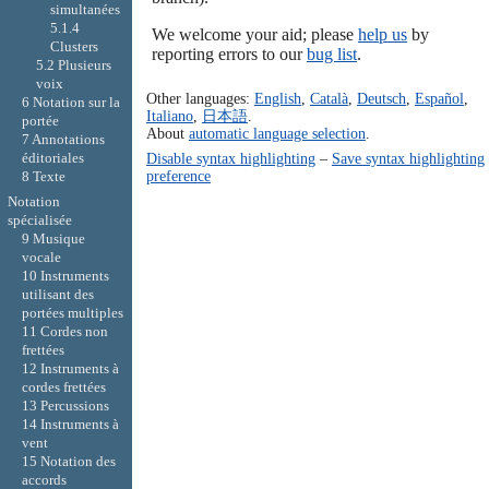
simultanées
5.1.4
We welcome your aid; please
help us
by
Clusters
reporting errors to our
bug list
.
5.2 Plusieurs
voix
Other languages:
English
,
Català
,
Deutsch
,
Español
,
6 Notation sur la
Italiano
,
日本語
.
portée
About
automatic language selection
.
7 Annotations
éditoriales
Disable syntax highlighting
–
Save syntax highlighting
preference
8 Texte
Notation
spécialisée
9 Musique
vocale
10 Instruments
utilisant des
portées multiples
11 Cordes non
frettées
12 Instruments à
cordes frettées
13 Percussions
14 Instruments à
vent
15 Notation des
accords