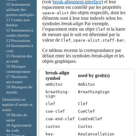
(voir
break-alignment-interface
) et leur
10 Instruments
espacement est contrôlé par les propriétés
utilisant des
des objets respectifs, dont les
space-alist
portées multiples
éléments sont à leur tour indexés selon les
11 Cordes non
symboles
break-align
Par exemple,
frettées
l’espacement entre un objet
et la barre
Clef
12 Instruments à
de mesure qui le suit est déterminé par la
cordes frettées
valeur de
.
Clef.space-alist.staff-bar
13 Percussions
14 Instruments à
Ce tableau recense la correspondance par
vent
défaut entre les symboles
break-align
et les
15 Notation des
objets graphiques.
accords
16 Musique
contemporaine
break-align
used by grob(s)
17 Notations
symbol
anciennes
ambitus
Ambitus
18 Musiques du
breathing-
BreathingSign
monde
sign
Généralités en
clef
Clef
matière d’entrée et
sortie
cue-clef
CueClef
19 Modes de
cue-end-clef
CueEndClef
saisie
20 Agencement
custos
Custos
du code
key-
KeyCancellation
21 Titres et