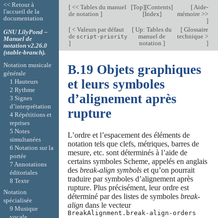
<< Retour à
[
<< Tables du manuel
[
Top
][
Contents
]
[
Aide-
l'accueil de la
de notation
]
[
Index
]
mémoire >>
documentation
]
[
< Valeurs par défaut
[
Up: Tables du
[
Glossaire
GNU LilyPond –
de
manuel de
technique >
script-priority
Manuel de
]
notation
]
]
notation v2.26.0
(stable-branch).
Notation musicale
B.19 Objets graphiques
générale
et leurs symboles
1 Hauteurs
2 Rythme
d’alignement après
3 Signes
d’interprétation
rupture
4 Répétitions et
reprises
5 Notes
L’ordre et l’espacement des éléments de
simultanées
notation tels que clefs, métriques, barres de
6 Notation sur la
mesure, etc. sont déterminés à l’aide de
portée
certains symboles Scheme, appelés en anglais
7 Annotations
des
break-align symbols
et qu’on pourrait
éditoriales
traduire par symboles d’alignement après
8 Texte
rupture. Plus précisément, leur ordre est
Notation
déterminé par des listes de symboles
break-
spécialisée
align
dans le vecteur
9 Musique
BreakAlignment.break-align-orders
vocale