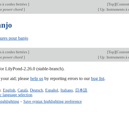
 à cordes frettées
]
[
Top
][
Content
de
power chord
]
[
Up: Instruments à 
anjo
tures pour banjo
 à cordes frettées
]
[
Top
][
Content
de
power chord
]
[
Up: Instruments à 
for LilyPond-2.26.0 (stable-branch).
our aid; please
help us
by reporting errors to our
bug list
.
s:
English
,
Català
,
Deutsch
,
Español
,
Italiano
,
日本語
.
c language selection
.
highlighting
–
Save syntax highlighting preference