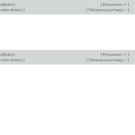
s
][
Index
]
[
Percussions >>
]
cordes frettées
]
[
Tablatures pour banjo >
]
s
][
Index
]
[
Percussions >>
]
cordes frettées
]
[
Tablatures pour banjo >
]