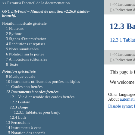
<< Retour à l'accueil de la documentation
[
<< Instruments
[
< Indication 
GNU LilyPond – Manuel de notation v2.26.0 (stable-
branch).
Notation musicale générale
12.3 B
1 Hauteurs
2 Rythme
3 Signes d’interprétation
12.3.1 Tabla
4 Répétitions et reprises
5 Notes simultanées
6 Notation sur la portée
[
<< Instruments
7 Annotations éditoriales
[
< Indication 
8 Texte
Notation spécialisée
This page is 
9 Musique vocale
10 Instruments utilisant des portées multiples
We welcome y
11 Cordes non frettées
12 Instruments à cordes frettées
Other language
12.1 Vue d’ensemble des cordes frettées
About
automati
12.2 Guitare
Disable syntax 
12.3 Banjo
12.3.1 Tablatures pour banjo
12.4 Luth
13 Percussions
14 Instruments à vent
15 Notation des accords