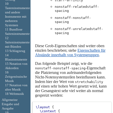
staff-affinity
10
nonstaff-relatedstaff-
Tasteninstrumente
spacing
und andere
Instrumente mit
nonstaff-nonstaff-
mehreren
spacing
Systemen
nonstaff-unrelatedstaff-
11 Bundlose
spacing
Saiteninstrumente
12
Saiteninstrumente
Diese Grob-Eigenschaften sind weiter oben
mit Bünden
einzlen beschrieben; siehe
Eigenschaften für
13 Schlagzeug
Abstände innerhalb von Systemgruppen
.
14
Blasinstrumente
Das folgende Beispiel zeigt, wie die
15 Notation von
-Eigenschaft
Akkorden
nonstaff-nonstaff-spacing
die Platzierung von aufeinanderfolgenden
16
Zeitgenössische
Nicht-Notensystemzeilen beeinflussen kann.
Musik
Indem hier der Wert von
stretchability
17 Notation von
auf einen sehr hohen Wert gesetzt wird, kann
alter Musik
der Gesangstext sehr viel weiter als normal
18 Weltmusik
gespreizt werden:
Allgemeine
Eingabe und
\layout
{
Ausgabe
\context
{
19