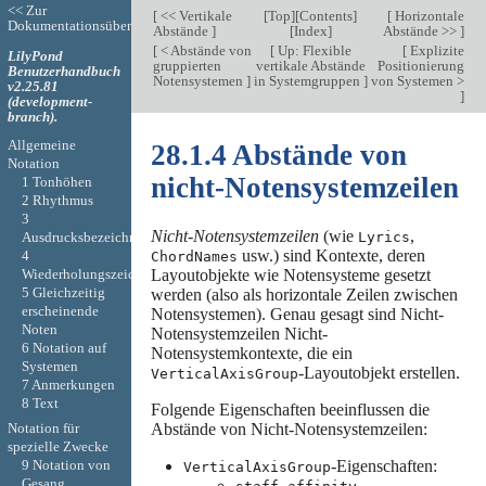
<< Zur
[
<< Vertikale
[
Top
][
Contents
]
[
Horizontale
Dokumentationsübersicht
Abstände
]
[
Index
]
Abstände >>
]
[
< Abstände von
[
Up: Flexible
[
Explizite
LilyPond
gruppierten
vertikale Abstände
Positionierung
Benutzerhandbuch
Notensystemen
]
in Systemgruppen
]
von Systemen >
v2.25.81
]
(development-
branch).
Allgemeine
28.1.4 Abstände von
Notation
nicht-Notensystemzeilen
1 Tonhöhen
2 Rhythmus
3
Nicht-Notensystemzeilen
(wie
,
Ausdrucksbezeichnungen
Lyrics
usw.) sind Kontexte, deren
4
ChordNames
Wiederholungszeichen
Layoutobjekte wie Notensysteme gesetzt
5 Gleichzeitig
werden (also als horizontale Zeilen zwischen
erscheinende
Notensystemen). Genau gesagt sind Nicht-
Noten
Notensystemzeilen Nicht-
6 Notation auf
Notensystemkontexte, die ein
Systemen
-Layoutobjekt erstellen.
VerticalAxisGroup
7 Anmerkungen
8 Text
Folgende Eigenschaften beeinflussen die
Abstände von Nicht-Notensystemzeilen:
Notation für
spezielle Zwecke
-Eigenschaften:
9 Notation von
VerticalAxisGroup
Gesang