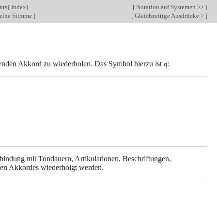
nts
][
Index
]
[
Notation auf Systemen >>
]
zelne Stimme
]
[
Gleichzeitige Ausdrücke >
]
henden Akkord zu wiederholen. Das Symbol hierzu ist
:
q
ndung mit Tondauern, Artikulationen, Beschriftungen,
den Akkordes wiederholgt werden.