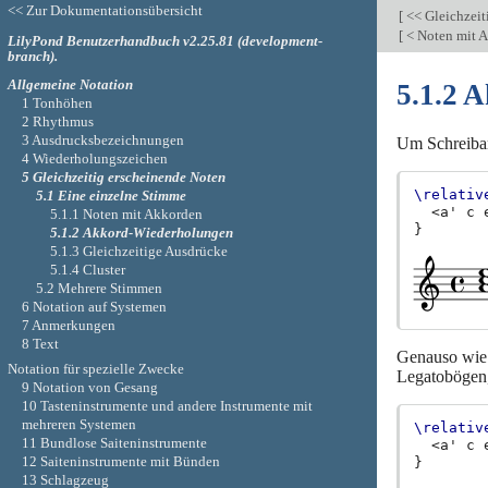
<< Zur Dokumentationsübersicht
[
<< Gleichzeit
[
< Noten mit 
LilyPond Benutzerhandbuch v2.25.81 (development-
branch).
Allgemeine Notation
5.1.2 
1 Tonhöhen
2 Rhythmus
3 Ausdrucksbezeichnungen
Um Schreibar
4 Wiederholungszeichen
5 Gleichzeitig erscheinende Noten
\relativ
5.1 Eine einzelne Stimme
<
a'
c
5.1.1 Noten mit Akkorden
}
5.1.2 Akkord-Wiederholungen
5.1.3 Gleichzeitige Ausdrücke
5.1.4 Cluster
5.2 Mehrere Stimmen
6 Notation auf Systemen
7 Anmerkungen
8 Text
Genauso wie 
Notation für spezielle Zwecke
Legatobögen,
9 Notation von Gesang
10 Tasteninstrumente und andere Instrumente mit
mehreren Systemen
\relativ
11 Bundlose Saiteninstrumente
<
a'
c
12 Saiteninstrumente mit Bünden
}
13 Schlagzeug