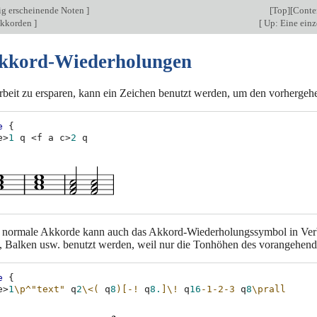
ig erscheinende Noten
]
[
Top
][
Conte
Akkorden
]
[
Up: Eine ein
Akkord-Wiederholungen
beit zu ersparen, kann ein Zeichen benutzt werden, um den vorherge
e
{
e
>
1
q
<
f
a
c
>
2
normale Akkorde kann auch das Akkord-Wiederholungssymbol in Verbi
 Balken usw. benutzt werden, weil nur die Tonhöhen des vorangehen
e
{
e
>
1
\p
^"text"
q
2
\<
(
q
8
)[-!
q
8.
]
\!
q
16
-1-2-3
q
8
\prall