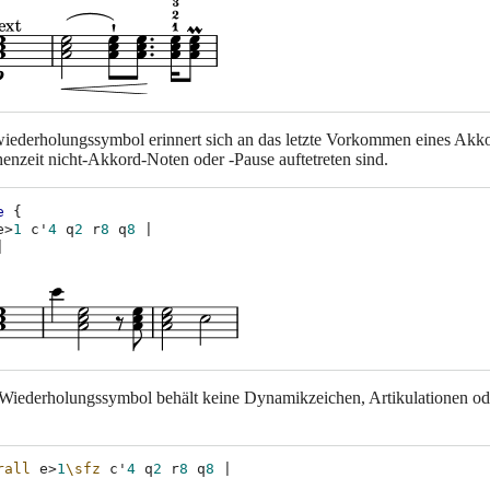
ederholungssymbol erinnert sich an das letzte Vorkommen eines Akko
enzeit nicht-Akkord-Noten oder -Pause auftetreten sind.
e
{
e
>
1
c'
4
q
2
r
8
q
8
|
|
iederholungssymbol behält keine Dynamikzeichen, Artikulationen od
rall
e
>
1
\sfz
c'
4
q
2
r
8
q
8
|