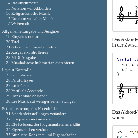
14 Blasinstrumente
15 Notation von Akkorden
16 Zeitgenössische Musik
17 Notation von alter Musik
18 Weltmusik
Allgemeine Eingabe und Ausgabe
19 Eingabestruktur
Das Akkordwi
20 Titel
in der Zwisch
21 Arbeiten an Eingabe-Dateien
22 Ausgabe kontrollieren
23 MIDI-Ausgabe
\relativ
24 Musikalische Information extrahieren
<
a'
c
q
2
c,
Layout-Kontrolle
}
25 Seitenlayout
26 Partiturlayout
27 Umbrüche
28 Vertikale Abstände
29 Horizontale Abstände
30 Die Musik auf weniger Seiten zwingen
Feinadjustierung des Notenbildes
Das Akkord-W
31 Standardeinstellungen verändern
waren.
32 Interpretationskontexte
33 Die Referenz der Programminterna erklärt
34 Eigenschaften verändern
<
a
-.
c
\p
35 Nützliche Konzepte und Eigenschaften
q
2
c,
|