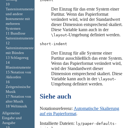
10
Der Einzug für das erste System einer
Tasteninstrumente
Partitur. Wenn das Papierformat
und andere
Instrumente mit
verändert wird, wird der Standardwert
mehreren
dieser Dimension entsprechend skaliert.
Systemen
Diese Variable kann auch in der
11 Bundlose
-Umgebung definiert werden.
\layout
Saiteninstrumente
12
short-indent
Saiteninstrumente
Der Einzug für alle Systeme einer
mit Bünden
13 Schlagzeug
Partitur ausschließlich das erste System.
14
Wenn das Papierformat verändert wird,
Blasinstrumente
wird der Standardwert dieser
15 Notation von
Dimension entsprechend skaliert. Diese
Akkorden
Variable kann auch in der
-
\layout
16
Umgebung definiert werden.
Zeitgenössische
Musik
Siehe auch
17 Notation von
alter Musik
18 Weltmusik
Notationsreferenz:
Automatische Skalierung
Allgemeine
auf ein Papierformat
.
Eingabe und
Ausgabe
Installierte Dateien:
ly/paper-defaults-
19