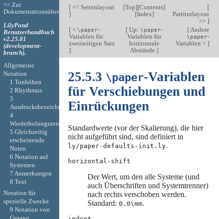
<< Zur
[
<< Seitenlayout
[
Top
][
Contents
]
[
Dokumentationsübersicht
]
[
Index
]
Partiturlayout
>>
]
LilyPond
[
<
-
[
Up:
-
[
Andere
\paper
\paper
Benutzerhandbuch
Variablen für
Variablen für
-
\paper
v2.25.81
zweiseitigen Satz
horizontale
Variablen >
]
(development-
]
Abstände
]
branch).
Allgemeine
25.5.3
-Variablen
Notation
\paper
1 Tonhöhen
für Verschiebungen und
2 Rhythmus
3
Einrückungen
Ausdrucksbezeichnungen
4
Wiederholungszeichen
Standardwerte (vor der Skalierung), die hier
5 Gleichzeitig
nicht aufgeführt sind, sind definiert in
erscheinende
.
ly/paper-defaults-init.ly
Noten
6 Notation auf
horizontal-shift
Systemen
7 Anmerkungen
Der Wert, um den alle Systeme (und
8 Text
auch Überschriften und Systemtrenner)
Notation für
nach rechts verschoben werden.
spezielle Zwecke
Standard:
.
0.0\mm
9 Notation von
Gesang
indent