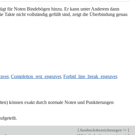
nd fügt für Noten Bindebögen hinzu. Er kann unter Anderem dann
 Takte nicht vollständig gefüllt sind, zeigt die Überbindung genau
raver
,
Completion_rest_engraver
,
Forbid_line_break_engraver
.
alten) können exakt durch normale Noten und Punktierungen
fgeteilt.
[
Ausdrucksbezeichnungen >>
]