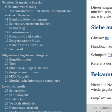
Notation für spezielle Zwecke
9 Notation von Gesang
Dieser Engra
10 Tasteninstrumente und andere Instrumente mit
nützlich sein
mehreren Systemen
an, wie viel
11 Bundlose Saiteninstrumente
12 Saiteninstrumente mit Bünden
Siehe a
13 Schlagzeug
14 Blasinstrumente
15 Notation von Akkorden
Glossar:
tie
16 Zeitgenössische Musik
17 Notation von alter Musik
Handbuch z
18 Weltmusik
Schnipsel:
R
Allgemeine Eingabe und Ausgabe
19 Eingabestruktur
Referenz der
20 Titel
21 Arbeiten an Eingabe-Dateien
22 Ausgabe kontrollieren
Bekann
23 MIDI-Ausgabe
24 Musikalische Information extrahieren
Nicht alle N
Layout-Kontrolle
wiedergegebe
25 Seitenlayout
26 Partiturlayout
Completion
27 Umbrüche
28 Vertikale Abstände
29 Horizontale Abstände
[
<< Rhythmu
30 Die Musik auf weniger Seiten zwingen