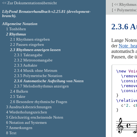
<< Zur Dokumentationsübersicht
[
<< Rhythmu
[
< Polymetrisc
LilyPond Benutzerhandbuch v2.25.81 (development-
branch).
Allgemeine Notation
2.3.6 
1 Tonhöhen
2 Rhythmus
2.1 Rhythmen eingeben
Lange Noten,
2.2 Pausen eingeben
der
Note_hea
2.3 Rhythmen anzeigen lassen
automatisch 
2.3.1 Taktangabe
Pausen, die ü
2.3.2 Metronomangabe
2.3.3 Auftakte
2.3.4 Musik ohne Metrum
\new
Voi
2.3.5 Polymetrische Notation
\remov
2.3.6 Automatische Aufteilung von Noten
\consi
\remov
2.3.7 Melodierhythmus anzeigen
\consi
2.4 Balken
}
2.5 Takte
\relativ
2.6 Besondere rhythmische Fragen
c'
2.
c
3 Ausdrucksbezeichnungen
}
4 Wiederholungszeichen
5 Gleichzeitig erscheinende Noten
6 Notation auf Systemen
7 Anmerkungen
8 Text