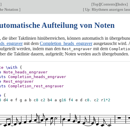
s
]
[
Top
][
Contents
][
Index
]
he Notation
]
[
Up: Rhythmen anzeigen las
Automatische Aufteilung von Noten
 die über Taktlinien hinüberreichen, können automatisch in übergebund
ds_engraver
mit dem
Completion_heads_engraver
ausgetauscht wird. 
aufgeteilt werden, indem man den
mit dem
Rest_engraver
Completio
ber die Taktlinie dauern, aufgeteilt; Noten werden auch übergebunden.
ce
\with
{
e
Note_heads_engraver
sts
Completion_heads_engraver
e
Rest_engraver
sts
Completion_rest_engraver
e
{
8
d
4
e
f
g
a
b
c
8
c
2
b
4
a
g
16
f
4
e
d
c
8.
c
2
r
1*2