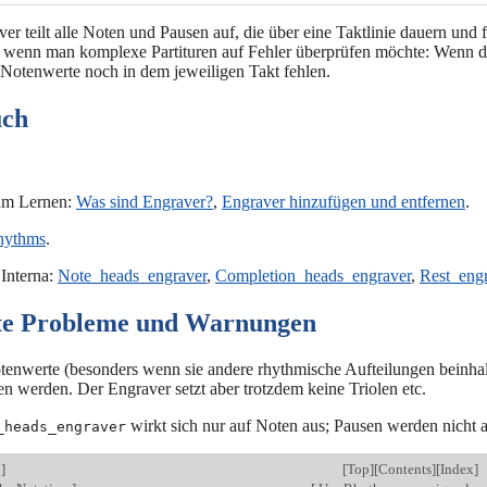
ver teilt alle Noten und Pausen auf, die über eine Taktlinie dauern u
, wenn man komplexe Partituren auf Fehler überprüfen möchte: Wenn die
e Notenwerte noch in dem jeweiligen Takt fehlen.
uch
um Lernen:
Was sind Engraver?
,
Engraver hinzufügen und entfernen
.
hythms
.
 Interna:
Note_heads_engraver
,
Completion_heads_engraver
,
Rest_eng
te Probleme und Warnungen
otenwerte (besonders wenn sie andere rhythmische Aufteilungen beinh
n werden. Der Engraver setzt aber trotzdem keine Triolen etc.
wirkt sich nur auf Noten aus; Pausen werden nicht au
_heads_engraver
s
]
[
Top
][
Contents
][
Index
]