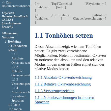
<< Zur
[
<<
[
Top
][
Contents
]
[
Rhythmus >>
]
Dokumentationsübersicht
Tonhöhen
[
Index
]
]
LilyPond
[
<
[
Up: Tonhöhen
[
Absolute
Benutzerhandbuch
Tonhöhen
]
Oktavenbezeichnung >
]
v2.25.81
]
(development-
branch).
Allgemeine
1.1 Tonhöhen setzen
Notation
1 Tonhöhen
1.1 Tonhöhen
Dieser Abschnitt zeigt, wie man Tonhöhen
setzen
notiert. Es gibt zwei verschiedene
1.1.1
Möglichkeiten, Noten in bestimmten Oktaven
Absolute
zu notieren: den absoluten und den relativen
Oktavenbezeichnung
Modus. In den meisten Fällen eignet sich der
1.1.2
relative Modus besser.
Relative
Oktavenbezeichnung
1.1.1 Absolute Oktavenbezeichnung
1.1.3
Versetzungszeichen
1.1.2 Relative Oktavenbezeichnung
1.1.4
1.1.3 Versetzungszeichen
Notenbezeichnungen
in anderen
1.1.4 Notenbezeichnungen in anderen
Sprachen
Sprachen
1.2 Viele
Tonhöhen