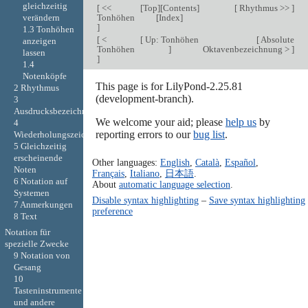
gleichzeitig
[
<<
[
Top
][
Contents
]
[
Rhythmus >>
]
verändern
Tonhöhen
[
Index
]
]
1.3 Tonhöhen
[
<
[
Up: Tonhöhen
[
Absolute
anzeigen
Tonhöhen
]
Oktavenbezeichnung >
]
lassen
]
1.4
Notenköpfe
This page is for LilyPond-2.25.81
2 Rhythmus
(development-branch).
3
Ausdrucksbezeichnungen
We welcome your aid; please
help us
by
4
reporting errors to our
bug list
.
Wiederholungszeichen
5 Gleichzeitig
erscheinende
Other languages:
English
,
Català
,
Español
,
Noten
Français
,
Italiano
,
日本語
.
6 Notation auf
About
automatic language selection
.
Systemen
Disable syntax highlighting
–
Save syntax highlighting
7 Anmerkungen
preference
8 Text
Notation für
spezielle Zwecke
9 Notation von
Gesang
10
Tasteninstrumente
und andere