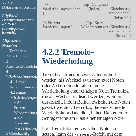
<< Zur
[
<<
[
Top
][
Contents
]
[
Dokumentationsübersicht
Wiederholungszeichen
[
Index
]
Gleichzeitig
]
erscheinende
LilyPond
Noten >>
]
Benutzerhandbuch
[
< Prozent-
[
Up: Kurze
[
v2.25.81
Wiederholungen
]
Wiederholungen
Gleichzeitig
(development-
]
erscheinende
branch).
Noten >
]
Allgemeine
Notation
4.2.2 Tremolo-
1 Tonhöhen
2 Rhythmus
Wiederholung
3
Ausdrucksbezeichnungen
4
Tremolos können in zwei Arten notiert
Wiederholungszeichen
werden: als Wechsel zwischen zwei Noten
4.1 Lange
oder Akkorden oder als schnelle
Wiederholungen
Wiederholung einer einzigen Note. Tremolos,
4.2 Kurze
die als Wechsel realisiert werden, werden
Wiederholungen
dargestellt, indem Balken zwischen die Noten
4.2.1
gesetzt werden, Tremolos, die eine schnelle
Prozent-
Wiederholung darstellen, haben Balken oder
Wiederholungen
4.2.2
Schrägstriche am Hals einer einzigen Note.
Tremolo-
Wiederholung
Um Tremolobalken zwischen Noten zu
5 Gleichzeitig
setzen, kann der
-Befehl mit dem
\repeat