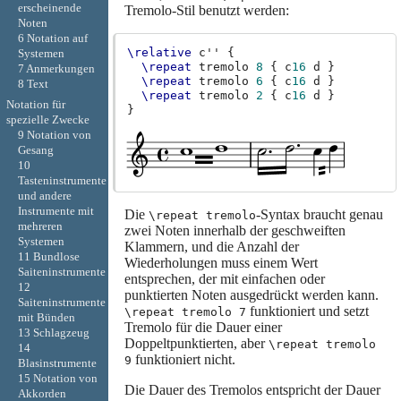
erscheinende
Tremolo-Stil benutzt werden:
Noten
6 Notation auf
\relative
c''
{
Systemen
\repeat
tremolo
8
{
c
16
d
}
7 Anmerkungen
\repeat
tremolo
6
{
c
16
d
}
8 Text
\repeat
tremolo
2
{
c
16
d
}
Notation für
}
spezielle Zwecke
9 Notation von
Gesang
10
Tasteninstrumente
und andere
Instrumente mit
Die
-Syntax braucht genau
\repeat tremolo
mehreren
zwei Noten innerhalb der geschweiften
Systemen
Klammern, und die Anzahl der
11 Bundlose
Wiederholungen muss einem Wert
Saiteninstrumente
entsprechen, der mit einfachen oder
12
punktierten Noten ausgedrückt werden kann.
Saiteninstrumente
funktioniert und setzt
\repeat tremolo 7
mit Bünden
Tremolo für die Dauer einer
13 Schlagzeug
Doppeltpunktierten, aber
\repeat tremolo
14
funktioniert nicht.
9
Blasinstrumente
15 Notation von
Die Dauer des Tremolos entspricht der Dauer
Akkorden