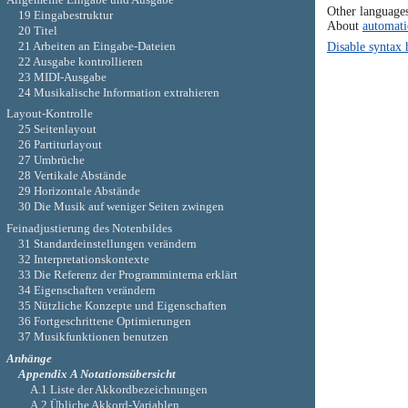
Other language
19 Eingabestruktur
About
automati
20 Titel
21 Arbeiten an Eingabe-Dateien
Disable syntax 
22 Ausgabe kontrollieren
23 MIDI-Ausgabe
24 Musikalische Information extrahieren
Layout-Kontrolle
25 Seitenlayout
26 Partiturlayout
27 Umbrüche
28 Vertikale Abstände
29 Horizontale Abstände
30 Die Musik auf weniger Seiten zwingen
Feinadjustierung des Notenbildes
31 Standardeinstellungen verändern
32 Interpretationskontexte
33 Die Referenz der Programminterna erklärt
34 Eigenschaften verändern
35 Nützliche Konzepte und Eigenschaften
36 Fortgeschrittene Optimierungen
37 Musikfunktionen benutzen
Anhänge
Appendix A Notationsübersicht
A.1 Liste der Akkordbezeichnungen
A.2 Übliche Akkord-Variablen