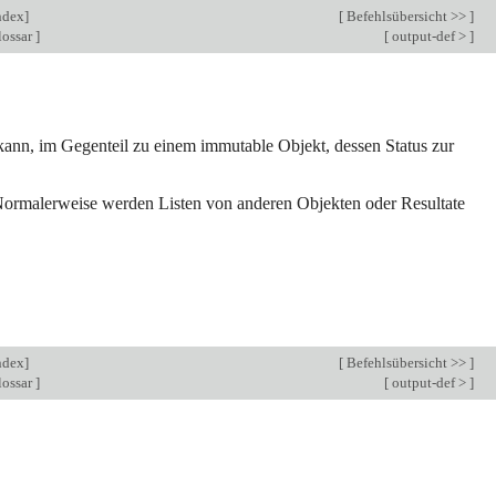
ndex
]
[
Befehlsübersicht >>
]
lossar
]
[
output-def >
]
 kann, im Gegenteil zu einem immutable Objekt, dessen Status zur
 Normalerweise werden Listen von anderen Objekten oder Resultate
ndex
]
[
Befehlsübersicht >>
]
lossar
]
[
output-def >
]