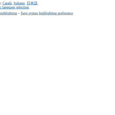
s:
Català
,
Italiano
,
日本語
.
c language selection
.
highlighting
–
Save syntax highlighting preference