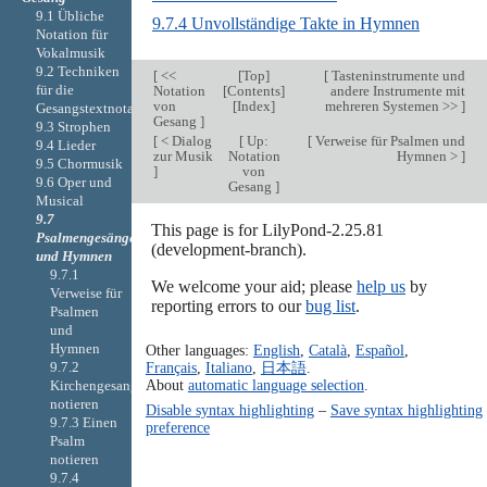
9.1 Übliche
9.7.4 Unvollständige Takte in Hymnen
Notation für
Vokalmusik
9.2 Techniken
[
<<
[
Top
]
[
Tasteninstrumente und
für die
Notation
[
Contents
]
andere Instrumente mit
von
[
Index
]
mehreren Systemen >>
]
Gesangstextnotation
Gesang
]
9.3 Strophen
[
< Dialog
[
Up:
[
Verweise für Psalmen und
9.4 Lieder
zur Musik
Notation
Hymnen >
]
9.5 Chormusik
]
von
9.6 Oper und
Gesang
]
Musical
9.7
This page is for LilyPond-2.25.81
Psalmengesänge
(development-branch).
und Hymnen
9.7.1
We welcome your aid; please
help us
by
Verweise für
reporting errors to our
bug list
.
Psalmen
und
Hymnen
Other languages:
English
,
Català
,
Español
,
Français
,
Italiano
,
日本語
.
9.7.2
About
automatic language selection
.
Kirchengesang
notieren
Disable syntax highlighting
–
Save syntax highlighting
9.7.3 Einen
preference
Psalm
notieren
9.7.4