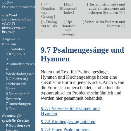
<< Zur
[
<<
[
Top
]
[
Tasteninstrumente und
Dokumentationsübersicht
Notation
[
Contents
]
andere Instrumente mit
von
[
Index
]
mehreren Systemen >>
]
LilyPond
Gesang
]
Benutzerhandbuch
[
< Dialog
[
Up:
[
Verweise für Psalmen und
v2.25.81
zur Musik
Notation
Hymnen >
]
(development-
]
von
branch).
Gesang
]
Allgemeine
Notation
9.7 Psalmengesänge und
1 Tonhöhen
2 Rhythmus
Hymnen
3
Ausdrucksbezeichnungen
4
Noten und Text für Psalmengesänge,
Wiederholungszeichen
Hymnen und Kirchengesänge haben eine
5 Gleichzeitig
spezifische Form in jeder Kirche. Auch wenn
erscheinende
die Form sich unterscheidet, sind jedoch die
Noten
typographischen Probleme sehr ähnlich und
6 Notation auf
werden hier gesammelt behandelt.
Systemen
7 Anmerkungen
9.7.1 Verweise für Psalmen und
8 Text
Hymnen
Notation für
spezielle Zwecke
9.7.2 Kirchengesang notieren
9 Notation von
9.7.3 Einen Psalm notieren
Gesang