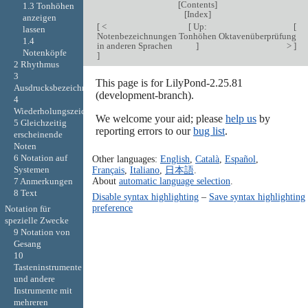
[
Contents
]
1.3 Tonhöhen
[
Index
]
anzeigen
[
<
[
Up:
[
lassen
Notenbezeichnungen
Tonhöhen
Oktavenüberprüfung
1.4
in anderen Sprachen
]
>
]
Notenköpfe
]
2 Rhythmus
3
This page is for LilyPond-2.25.81
Ausdrucksbezeichnungen
(development-branch).
4
Wiederholungszeichen
We welcome your aid; please
help us
by
5 Gleichzeitig
reporting errors to our
bug list
.
erscheinende
Noten
6 Notation auf
Other languages:
English
,
Català
,
Español
,
Systemen
Français
,
Italiano
,
日本語
.
About
automatic language selection
.
7 Anmerkungen
8 Text
Disable syntax highlighting
–
Save syntax highlighting
preference
Notation für
spezielle Zwecke
9 Notation von
Gesang
10
Tasteninstrumente
und andere
Instrumente mit
mehreren