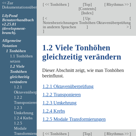
<< Zur
[
<< Tonhöhen
]
[
Top
]
[
Rhythmus >>
]
Dokumentationsübersicht
[
Contents
]
[
Index
]
LilyPond
[
<
[
Up:
[
Benutzerhandbuch
Notenbezeichnungen
Tonhöhen
Oktavenüberprüfung
v2.25.81
in anderen Sprachen
]
>
]
(development-
]
branch).
Allgemeine
1.2 Viele Tonhöhen
Notation
1 Tonhöhen
gleichzeitig verändern
1.1 Tonhöhen
setzen
1.2 Viele
Dieser Abschnitt zeigt, wie man Tonhöhen
Tonhöhen
beeinflusst.
gleichzeitig
verändern
1.2.1 Oktavenüberprüfung
1.2.1
Oktavenüberprüfung
1.2.2 Transponieren
1.2.2
Transponieren
1.2.3 Umkehrung
1.2.3
1.2.4 Krebs
Umkehrung
1.2.4 Krebs
1.2.5 Modale Transformierungen
1.2.5
Modale
Transformierungen
[
<< Tonhöhen
]
[
Top
]
[
Rhythmus >>
]