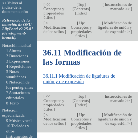
<< Volver al
[
<<
[
Top
]
[
Instrucciones de
índice de la
Conceptos y
[
Contents
]
marcado >>
]
documentación
propiedades
[
Index
]
útiles
]
Referencia de la
[
<
[
Up:
[
Modificación de
notación de GNU
Modificación
Conceptos y
ligaduras de unión y
LilyPond v2.25.81
de los sellos
]
propiedades
de expresión >
]
(development-
útiles
]
branch).
Notación musical
36.11 Modificación de
1 Alturas
2 Duraciones
las formas
3 Expresiones
4 Repeticiones
5 Notas
36.11.1 Modificación de ligaduras de
simultáneas
unión y de expresión
6 Notación de
los pentagramas
7 Anotaciones
[
<<
[
Top
]
[
Instrucciones de
editoriales
Conceptos y
[
Contents
]
marcado >>
]
8 Texto
propiedades
[
Index
]
útiles
]
Notación
[
<
[
Up:
[
Modificación de
especializada
Modificación
Conceptos y
ligaduras de unión y
9 Música vocal
de los sellos
]
propiedades
de expresión >
]
10 Teclados y
útiles
]
otros
instrumentos de