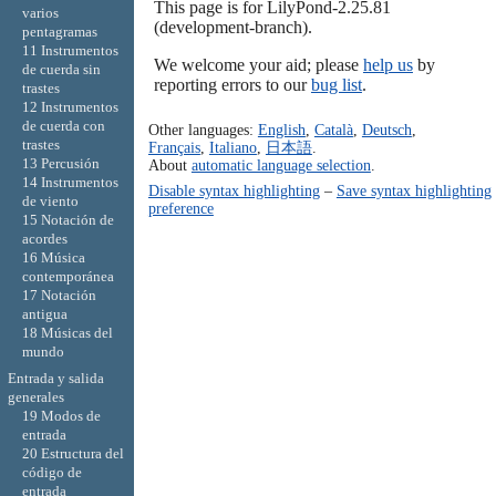
This page is for LilyPond-2.25.81
varios
(development-branch).
pentagramas
11 Instrumentos
We welcome your aid; please
help us
by
de cuerda sin
reporting errors to our
bug list
.
trastes
12 Instrumentos
de cuerda con
Other languages:
English
,
Català
,
Deutsch
,
trastes
Français
,
Italiano
,
日本語
.
13 Percusión
About
automatic language selection
.
14 Instrumentos
Disable syntax highlighting
–
Save syntax highlighting
de viento
preference
15 Notación de
acordes
16 Música
contemporánea
17 Notación
antigua
18 Músicas del
mundo
Entrada y salida
generales
19 Modos de
entrada
20 Estructura del
código de
entrada