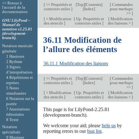
<< Retour à
[
<< Propriétés et
[
Top
][
Contents
]
[
Commandes
l'accueil de la
contextes utiles
]
[
Index
]
pour
markups
documentation
>>
]
[
< Modification
[
Up: Propriétés et
[
Modification
GNU LilyPond –
des stencils
]
contextes utiles
]
des liaisons >
]
Manuel de
notation v2.25.81
(development-
branch).
36.11 Modification de
Notation musicale
l’allure des éléments
générale
1 Hauteurs
2 Rythme
36.11.1 Modification des liaisons
3 Signes
d’interprétation
4 Répétitions et
[
<< Propriétés et
[
Top
][
Contents
]
[
Commandes
reprises
contextes utiles
]
[
Index
]
pour
markups
>>
]
5 Notes
[
< Modification
[
Up: Propriétés et
[
Modification
simultanées
des stencils
]
contextes utiles
]
des liaisons >
]
6 Notation sur la
portée
7 Annotations
This page is for LilyPond-2.25.81
éditoriales
(development-branch).
8 Texte
We welcome your aid; please
help us
by
Notation
reporting errors to our
bug list
.
spécialisée
9 Musique