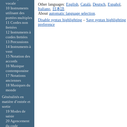
vocale
Other languages:
English
,
Català
,
Deutsch
,
Español
,
10 Instruments
Italiano
,
日本語
.
utilisant des
About
automatic language selection
.
portées multiples
Disable syntax highlighting
–
Save syntax highlighting
11 Cordes non
preference
frettées
12 Instruments à
cordes frettées
13 Percussions
14 Instruments à
vent
15 Notation des
accords
16 Musique
contemporaine
17 Notations
anciennes
18 Musiques du
monde
Généralités en
matière d’entrée et
sortie
19 Modes de
saisie
20 Agencement
du code