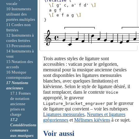
\relative
{
vocale
\[
g'
c,
a'
f
d'
\]
10 Instruments
a
g
f
utilisant des
\[
e
f
a
g
\]
portées multiples
}
11 Cordes non
frettées
12 Instruments à
cordes frettées
13 Percussions
14 Instruments à
vent
Trois autres styles de ligature sont
15 Notation des
accessibles : vatican pour le grégorien,
accords
mensural pour la musique ancienne (seules
16 Musique
sont disponibles les ligatures mensurales
contemporaine
blanches, avec quelques limitations) et
17 Notations
kiévienne. Selon le style de ligature désiré, il
anciennes
faut remplacer, dans le contexte
Voice
17.1 Formes
approprié, le graveur
de notation
par le graveur
Ligature_bracket_engraver
ancienne
de ligature qui convient – voir les rubriques
prises en
Ligatures mensurales
,
Neumes et ligatures
charge
grégoriennes
et
Mélismes kiéviens
à ce sujet.
17.2
Considérations
communes
Voir aussi
aux musiques