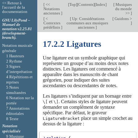
<< Retour à
[
<<
[
Top
][
Contents
][
Index
]
[
Musiques
l'accueil de la
Notations
du monde
documentation
anciennes
]
>>
]
[
<
[
Up: Considérations
[
Guidons >
GNU LilyPond –
Contextes
communes aux musiques
]
Manuel de
prédéfinis
]
anciennes
]
notation v2.25.81
(development-
branch).
17.2.2 Ligatures
Notation musicale
générale
1 Hauteurs
Une ligature est un symbole graphique qui
2 Rythme
représente un groupe d’au moins deux notes
3 Signes
distinctes. Les ligatures ont commencé à
d’interprétation
apparaître dans les manuscrits de chant
4 Répétitions et
grégorien, pour indiquer des suites
reprises
ascendantes ou descendantes de notes.
5 Notes
simultanées
Les ligatures s’indiquent par un bornage entre
6 Notation sur la
et
. Certains styles de ligature peuvent
\[
\]
portée
demander un complément de syntaxe
7 Annotations
spécifique. Par défaut, le graveur
éditoriales
place un simple crochet au
LigatureBracket
8 Texte
dessus de la ligature :
Notation
spécialisée
9 Musique